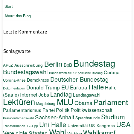
Start
About this Blog
Letzte Kommentare
Schlagworte
Bundestag
Berlin
BpB
APuZ
Ausschreibung
Bundestagswahl
Corona
Bundeszentrale für politische Bildung
Deutscher Bundestag
Demokratie
Corona-Krise
Halle
EU
Donald Trump
Europa
Halle
Dokumentation
Landtag
Internet
(Saale)
Jobs
Landtagswahl
Lektüren
MLU
Parlament
Obama
Magdeburg
Politik
Parlamentarismus
Partei
Politikwissenschaft
Studium
Sachsen-Anhalt
Sprechstunde
Präsidentschaftswahl
USA
Uni Halle
Universität
US-Kongress
Transformation
TV-Tipp
Wahl
Wahlkampf
Vereinigte Staaten
Wahlen