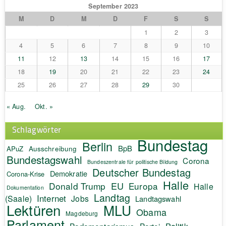
September 2023
M
D
M
D
F
S
S
1
2
3
4
5
6
7
8
9
10
11
12
13
14
15
16
17
18
19
20
21
22
23
24
25
26
27
28
29
30
« Aug.
Okt. »
Schlagwörter
Bundestag
Berlin
BpB
APuZ
Ausschreibung
Bundestagswahl
Corona
Bundeszentrale für politische Bildung
Deutscher Bundestag
Demokratie
Corona-Krise
Halle
EU
Donald Trump
Europa
Halle
Dokumentation
Landtag
Internet
(Saale)
Jobs
Landtagswahl
Lektüren
MLU
Obama
Magdeburg
Parlament
Politik
Parlamentarismus
Partei