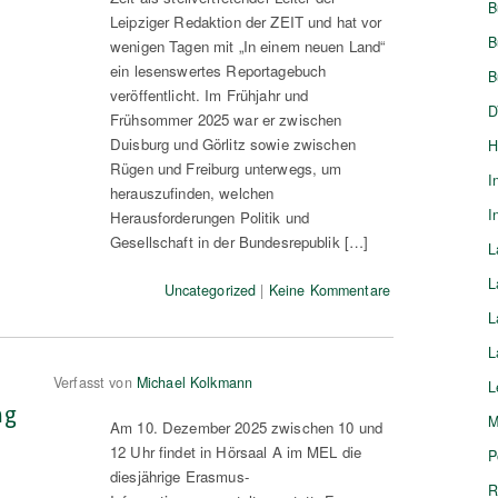
B
Leipziger Redaktion der ZEIT und hat vor
B
wenigen Tagen mit „In einem neuen Land“
ein lesenswertes Reportagebuch
B
veröffentlicht. Im Frühjahr und
D
Frühsommer 2025 war er zwischen
Duisburg und Görlitz sowie zwischen
H
Rügen und Freiburg unterwegs, um
I
herauszufinden, welchen
I
Herausforderungen Politik und
Gesellschaft in der Bundesrepublik […]
L
L
Uncategorized
|
Keine Kommentare
L
L
Verfasst von
Michael Kolkmann
L
ng
M
Am 10. Dezember 2025 zwischen 10 und
12 Uhr findet in Hörsaal A im MEL die
P
diesjährige Erasmus-
R