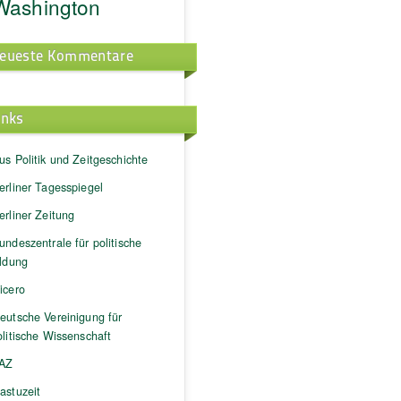
Washington
eueste Kommentare
inks
us Politik und Zeitgeschichte
erliner Tagesspiegel
erliner Zeitung
undeszentrale für politische
ildung
icero
eutsche Vereinigung für
litische Wissenschaft
AZ
astuzeit