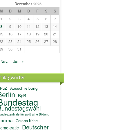
Dezember 2025
M
D
M
D
F
S
S
1
2
3
4
5
6
7
8
9
10
11
12
13
14
15
16
17
18
19
20
21
22
23
24
25
26
27
28
29
30
31
 Nov.
Jan. »
chlagwörter
PuZ
Ausschreibung
Berlin
BpB
Bundestag
Bundestagswahl
undeszentrale für politische Bildung
orona
Corona-Krise
Deutscher
emokratie