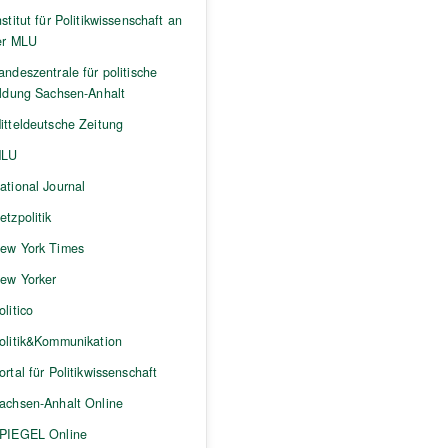
nstitut für Politikwissenschaft an
er MLU
andeszentrale für politische
ildung Sachsen-Anhalt
itteldeutsche Zeitung
LU
ational Journal
etzpolitik
ew York Times
ew Yorker
olitico
olitik&Kommunikation
ortal für Politikwissenschaft
achsen-Anhalt Online
PIEGEL Online