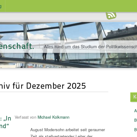
g
enschaft.
Alles rund um das Studium der Politikwissensch
iv für Dezember 2025
K
A
 „In
Verfasst von
Michael Kolkmann
B
nd“
August Modersohn arbeitet seit geraumer
B
Zeit als stellvertretender Leiter der