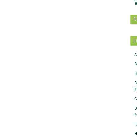
N
L
A
B
B
B
B
C
D
Po
F
H