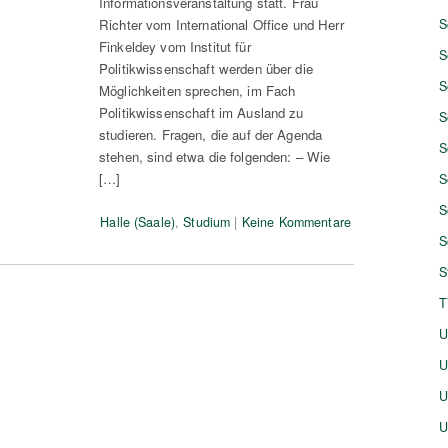
Informationsveranstaltung statt. Frau
Richter vom International Office und Herr
S
Finkeldey vom Institut für
S
Politikwissenschaft werden über die
S
Möglichkeiten sprechen, im Fach
Politikwissenschaft im Ausland zu
S
studieren. Fragen, die auf der Agenda
S
stehen, sind etwa die folgenden: – Wie
[…]
S
S
Halle (Saale)
,
Studium
|
Keine Kommentare
S
S
T
U
U
U
U