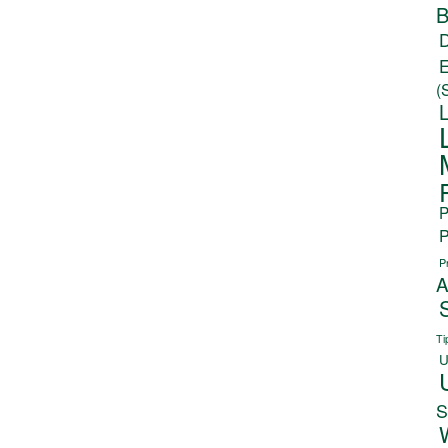
B
(
P
P
P
A
Ti
U
S