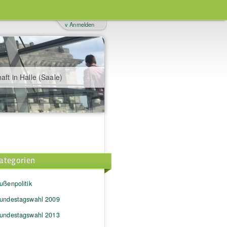
v Anmelden
aft in Halle (Saale)
ategorien
ußenpolitik
undestagswahl 2009
undestagswahl 2013