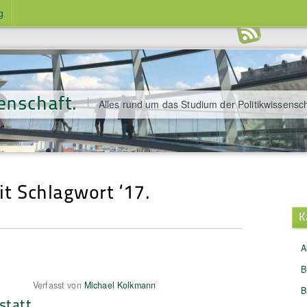
g
enschaft.
Alles rund um das Studium der Politikwissensch
mit Schlagwort ‘17.
K
A
B
Verfasst von
Michael Kolkmann
B
statt