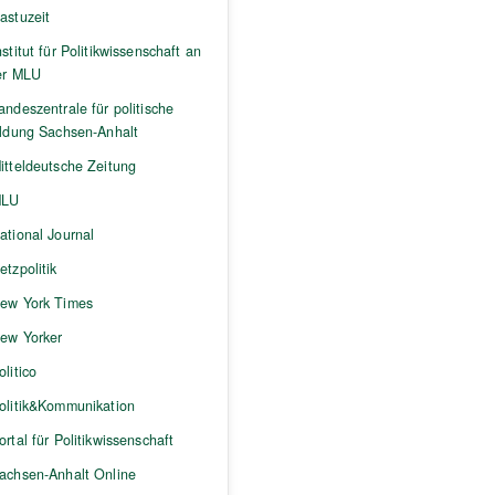
astuzeit
nstitut für Politikwissenschaft an
er MLU
andeszentrale für politische
ildung Sachsen-Anhalt
itteldeutsche Zeitung
LU
ational Journal
etzpolitik
ew York Times
ew Yorker
olitico
olitik&Kommunikation
ortal für Politikwissenschaft
achsen-Anhalt Online