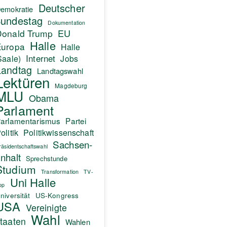
Deutscher
emokratie
undestag
Dokumentation
EU
Donald Trump
Halle
Europa
Halle
Internet
Saale)
Jobs
Landtag
Landtagswahl
Lektüren
Magdeburg
MLU
Obama
Parlament
arlamentarismus
Partei
olitik
Politikwissenschaft
Sachsen-
räsidentschaftswahl
nhalt
Sprechstunde
Studium
Transformation
TV-
Uni Halle
pp
niversität
US-Kongress
USA
Vereinigte
Wahl
taaten
Wahlen