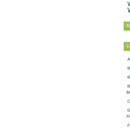
N
L
A
B
B
B
B
C
D
Po
F