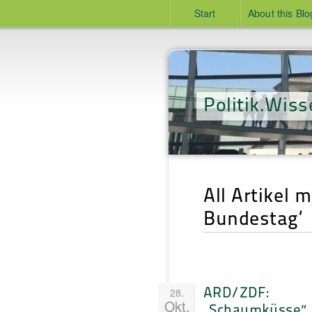
Start
About this Blo
Politik.Wiss
All Artikel 
Bundestag‘
ARD/ZDF:
28.
Okt.
„Schaumküsse“ 