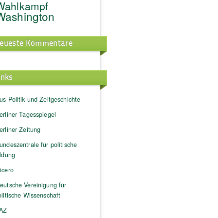
Wahlkampf
Washington
eueste Kommentare
inks
us Politik und Zeitgeschichte
erliner Tagesspiegel
erliner Zeitung
undeszentrale für politische
ildung
icero
eutsche Vereinigung für
litische Wissenschaft
AZ