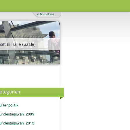
v Anmelden
aft in Halle (Saale)
ategorien
ußenpolitik
undestagswahl 2009
undestagswahl 2013