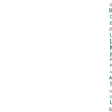
D
B
(
P
P
P
A
Ti
U
S