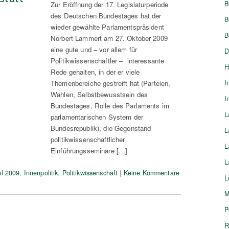
B
Zur Eröffnung der 17. Legislaturperiode
des Deutschen Bundestages hat der
B
wieder gewählte Parlamentspräsident
B
Norbert Lammert am 27. Oktober 2009
eine gute und – vor allem für
D
Politikwissenschaftler – interessante
H
Rede gehalten, in der er viele
Themenbereiche gestreift hat (Parteien,
I
Wahlen, Selbstbewusstsein des
I
Bundestages, Rolle des Parlaments im
L
parlamentarischen System der
Bundesrepublik), die Gegenstand
L
politikwissenschaftlicher
L
Einführungsseminare […]
L
l 2009
,
Innenpolitik
,
Politikwissenschaft
|
Keine Kommentare
L
M
P
R