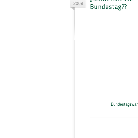
2009
Bundestag??
Bundestagswah