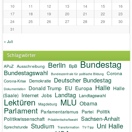
10
11
12
13
14
15
16
17
18
19
20
21
22
23
24
25
26
27
28
29
30
31
« Juli
Schlagwörter
Bundestag
Berlin
BpB
APuZ
Ausschreibung
Bundestagswahl
Corona
Bundeszentrale für politische Bildung
Deutscher Bundestag
Demokratie
Corona-Krise
Halle
EU
Donald Trump
Europa
Halle
Dokumentation
Landtag
Internet
(Saale)
Jobs
Landtagswahl
Lektüren
MLU
Obama
Magdeburg
Parlament
Politik
Parlamentarismus
Partei
Sachsen-Anhalt
Politikwissenschaft
Präsidentschaftswahl
Uni Halle
Studium
Sprechstunde
Transformation
TV-Tipp