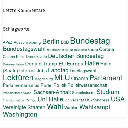
Letzte Kommentare
Schlagworte
Bundestag
Berlin
BpB
APuZ
Ausschreibung
Bundestagswahl
Corona
Bundeszentrale für politische Bildung
Deutscher Bundestag
Demokratie
Corona-Krise
Halle
EU
Donald Trump
Europa
Halle
Dokumentation
Landtag
Internet
(Saale)
Jobs
Landtagswahl
Lektüren
MLU
Parlament
Obama
Magdeburg
Politik
Parlamentarismus
Partei
Politikwissenschaft
Studium
Sachsen-Anhalt
Sprechstunde
Präsidentschaftswahl
USA
Uni Halle
Universität
US-Kongress
Transformation
TV-Tipp
Wahl
Wahlkampf
Vereinigte Staaten
Wahlen
Washington