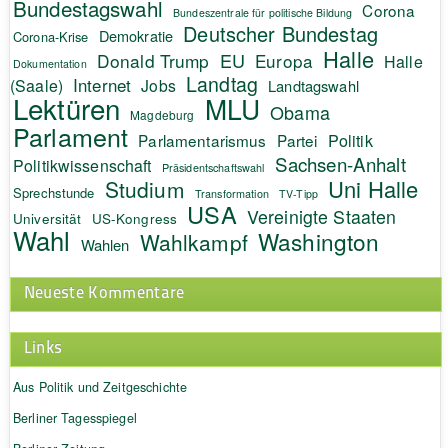
Bundestagswahl
Corona
Bundeszentrale für politische Bildung
Deutscher Bundestag
Demokratie
Corona-Krise
Halle
EU
Donald Trump
Europa
Halle
Dokumentation
Landtag
Internet
(Saale)
Jobs
Landtagswahl
Lektüren
MLU
Obama
Magdeburg
Parlament
Politik
Parlamentarismus
Partei
Sachsen-Anhalt
Politikwissenschaft
Präsidentschaftswahl
Uni Halle
Studium
Sprechstunde
Transformation
TV-Tipp
USA
Vereinigte Staaten
Universität
US-Kongress
Wahl
Washington
Wahlkampf
Wahlen
Neueste Kommentare
Links
Aus Politik und Zeitgeschichte
Berliner Tagesspiegel