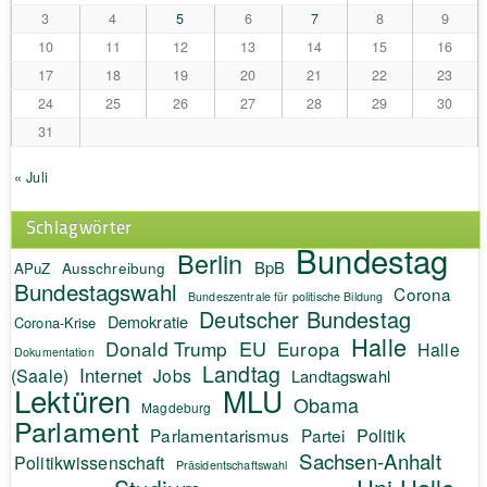
3
4
5
6
7
8
9
10
11
12
13
14
15
16
17
18
19
20
21
22
23
24
25
26
27
28
29
30
31
« Juli
Schlagwörter
Bundestag
Berlin
BpB
APuZ
Ausschreibung
Bundestagswahl
Corona
Bundeszentrale für politische Bildung
Deutscher Bundestag
Demokratie
Corona-Krise
Halle
EU
Donald Trump
Europa
Halle
Dokumentation
Landtag
Internet
(Saale)
Jobs
Landtagswahl
Lektüren
MLU
Obama
Magdeburg
Parlament
Politik
Parlamentarismus
Partei
Sachsen-Anhalt
Politikwissenschaft
Präsidentschaftswahl