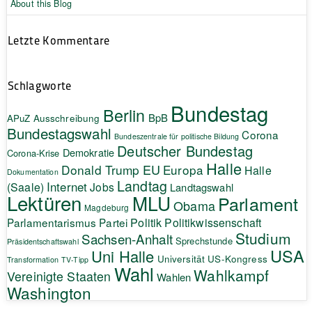
About this Blog
Letzte Kommentare
Schlagworte
Bundestag
Berlin
BpB
APuZ
Ausschreibung
Bundestagswahl
Corona
Bundeszentrale für politische Bildung
Deutscher Bundestag
Demokratie
Corona-Krise
Halle
EU
Donald Trump
Europa
Halle
Dokumentation
Landtag
Internet
(Saale)
Jobs
Landtagswahl
Lektüren
MLU
Parlament
Obama
Magdeburg
Politik
Parlamentarismus
Partei
Politikwissenschaft
Studium
Sachsen-Anhalt
Sprechstunde
Präsidentschaftswahl
USA
Uni Halle
Universität
US-Kongress
Transformation
TV-Tipp
Wahl
Wahlkampf
Vereinigte Staaten
Wahlen
Washington