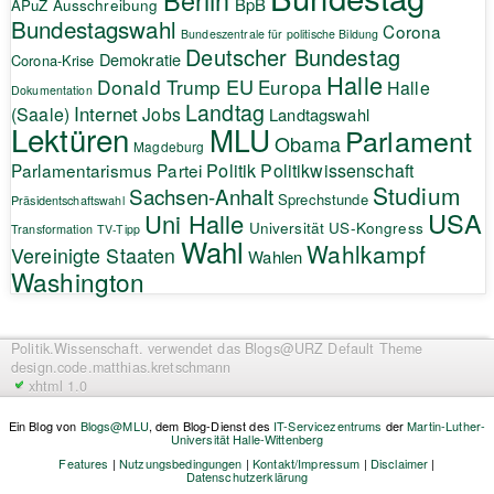
Berlin
BpB
APuZ
Ausschreibung
Bundestagswahl
Corona
Bundeszentrale für politische Bildung
Deutscher Bundestag
Demokratie
Corona-Krise
Halle
EU
Donald Trump
Europa
Halle
Dokumentation
Landtag
Internet
(Saale)
Jobs
Landtagswahl
Lektüren
MLU
Parlament
Obama
Magdeburg
Politik
Parlamentarismus
Partei
Politikwissenschaft
Studium
Sachsen-Anhalt
Sprechstunde
Präsidentschaftswahl
USA
Uni Halle
Universität
US-Kongress
Transformation
TV-Tipp
Wahl
Wahlkampf
Vereinigte Staaten
Wahlen
Washington
Politik.Wissenschaft.
verwendet das Blogs@URZ Default Theme
design.code.
matthias.kretschmann
xhtml 1.0
Ein Blog von
Blogs@MLU
, dem Blog-Dienst des
IT-Servicezentrums
der
Martin-Luther-
Universität Halle-Wittenberg
Features
|
Nutzungsbedingungen
|
Kontakt/Impressum
|
Disclaimer
|
Datenschutzerklärung