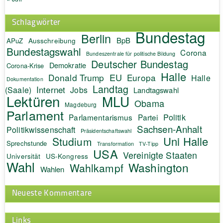
Schlagwörter
Bundestag
Berlin
BpB
APuZ
Ausschreibung
Bundestagswahl
Corona
Bundeszentrale für politische Bildung
Deutscher Bundestag
Demokratie
Corona-Krise
Halle
EU
Donald Trump
Europa
Halle
Dokumentation
Landtag
Internet
(Saale)
Jobs
Landtagswahl
Lektüren
MLU
Obama
Magdeburg
Parlament
Politik
Parlamentarismus
Partei
Sachsen-Anhalt
Politikwissenschaft
Präsidentschaftswahl
Uni Halle
Studium
Sprechstunde
Transformation
TV-Tipp
USA
Vereinigte Staaten
Universität
US-Kongress
Wahl
Washington
Wahlkampf
Wahlen
Neueste Kommentare
Links