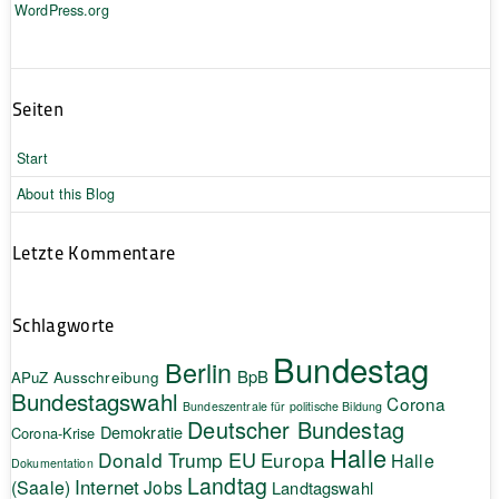
WordPress.org
Seiten
Start
About this Blog
Letzte Kommentare
Schlagworte
Bundestag
Berlin
BpB
APuZ
Ausschreibung
Bundestagswahl
Corona
Bundeszentrale für politische Bildung
Deutscher Bundestag
Demokratie
Corona-Krise
Halle
EU
Donald Trump
Europa
Halle
Dokumentation
Landtag
Internet
(Saale)
Jobs
Landtagswahl