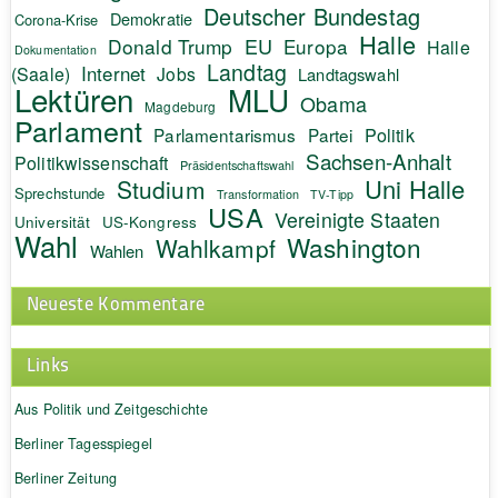
Deutscher Bundestag
Demokratie
Corona-Krise
Halle
EU
Donald Trump
Europa
Halle
Dokumentation
Landtag
Internet
(Saale)
Jobs
Landtagswahl
Lektüren
MLU
Obama
Magdeburg
Parlament
Politik
Parlamentarismus
Partei
Sachsen-Anhalt
Politikwissenschaft
Präsidentschaftswahl
Uni Halle
Studium
Sprechstunde
Transformation
TV-Tipp
USA
Vereinigte Staaten
Universität
US-Kongress
Wahl
Washington
Wahlkampf
Wahlen
Neueste Kommentare
Links
Aus Politik und Zeitgeschichte
Berliner Tagesspiegel
Berliner Zeitung