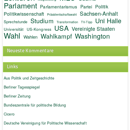
Parlament
Politik
Parlamentarismus
Partei
Sachsen-Anhalt
Politikwissenschaft
Präsidentschaftswahl
Uni Halle
Studium
Sprechstunde
Transformation
TV-Tipp
USA
Vereinigte Staaten
Universität
US-Kongress
Wahl
Washington
Wahlkampf
Wahlen
Neueste Kommentare
Links
Aus Politik und Zeitgeschichte
Berliner Tagesspiegel
Berliner Zeitung
Bundeszentrale für politische Bildung
Cicero
Deutsche Vereinigung für Politische Wissenschaft