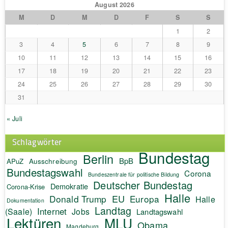
August 2026
M
D
M
D
F
S
S
1
2
3
4
5
6
7
8
9
10
11
12
13
14
15
16
17
18
19
20
21
22
23
24
25
26
27
28
29
30
31
« Juli
Schlagwörter
Bundestag
Berlin
BpB
APuZ
Ausschreibung
Bundestagswahl
Corona
Bundeszentrale für politische Bildung
Deutscher Bundestag
Demokratie
Corona-Krise
Halle
EU
Donald Trump
Europa
Halle
Dokumentation
Landtag
Internet
(Saale)
Jobs
Landtagswahl
Lektüren
MLU
Obama
Magdeburg