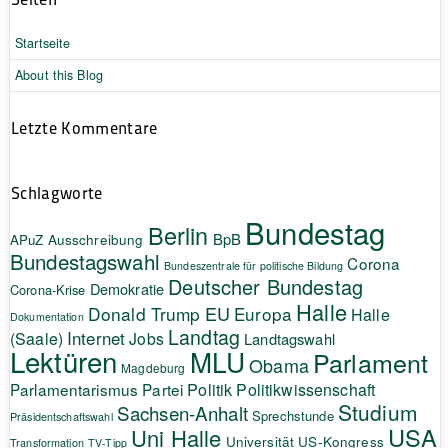
Startseite
About this Blog
Letzte Kommentare
Schlagworte
Bundestag
Berlin
BpB
APuZ
Ausschreibung
Bundestagswahl
Corona
Bundeszentrale für politische Bildung
Deutscher Bundestag
Demokratie
Corona-Krise
Halle
EU
Donald Trump
Europa
Halle
Dokumentation
Landtag
Internet
(Saale)
Jobs
Landtagswahl
Lektüren
MLU
Parlament
Obama
Magdeburg
Politik
Parlamentarismus
Partei
Politikwissenschaft
Studium
Sachsen-Anhalt
Sprechstunde
Präsidentschaftswahl
USA
Uni Halle
Universität
US-Kongress
Transformation
TV-Tipp