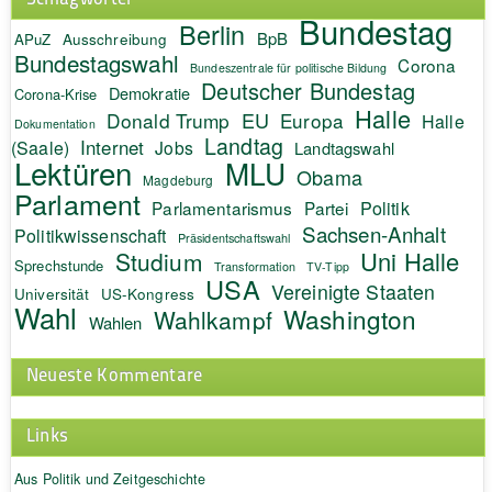
Bundestag
Berlin
BpB
APuZ
Ausschreibung
Bundestagswahl
Corona
Bundeszentrale für politische Bildung
Deutscher Bundestag
Demokratie
Corona-Krise
Halle
EU
Donald Trump
Europa
Halle
Dokumentation
Landtag
Internet
(Saale)
Jobs
Landtagswahl
Lektüren
MLU
Obama
Magdeburg
Parlament
Politik
Parlamentarismus
Partei
Sachsen-Anhalt
Politikwissenschaft
Präsidentschaftswahl
Uni Halle
Studium
Sprechstunde
Transformation
TV-Tipp
USA
Vereinigte Staaten
Universität
US-Kongress
Wahl
Washington
Wahlkampf
Wahlen
Neueste Kommentare
Links
Aus Politik und Zeitgeschichte