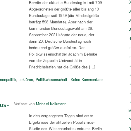
B
Bereits der aktuelle Bundestag ist mit 709
Abgeordneten der größte aller bislang 19
B
Bundestage seit 1949 (die Mindestgröße
B
beträgt 598 Mandate). Aber nach der
kommenden Bundestagswahl am 26.
D
September 2021 könnte der neue, der
H
dann 20. Deutsche Bundestag noch
bedeutend größer ausfallen. Der
I
Politikwissenschaftler Joachim Behnke
I
von der Zeppelin-Universität in
L
Friedrichshafen hat die Größe des […]
L
nenpolitik
,
Lektüren
,
Politikwissenschaft
|
Keine Kommentare
L
L
L
us-
Verfasst von
Michael Kolkmann
M
In den vergangenen Tagen sind erste
P
Ergebnisse der aktuellen Populismus-
Studie des Wissenschaftszentrums Berlin
R