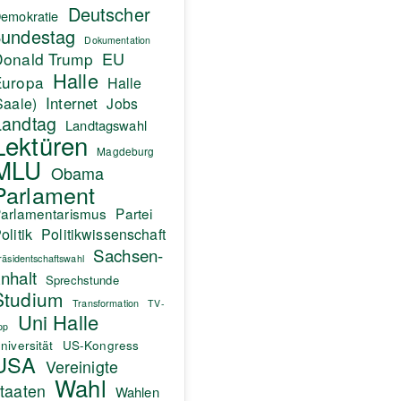
Deutscher
emokratie
undestag
Dokumentation
EU
Donald Trump
Halle
Europa
Halle
Internet
Saale)
Jobs
Landtag
Landtagswahl
Lektüren
Magdeburg
MLU
Obama
Parlament
arlamentarismus
Partei
olitik
Politikwissenschaft
Sachsen-
räsidentschaftswahl
nhalt
Sprechstunde
Studium
Transformation
TV-
Uni Halle
pp
niversität
US-Kongress
USA
Vereinigte
Wahl
taaten
Wahlen