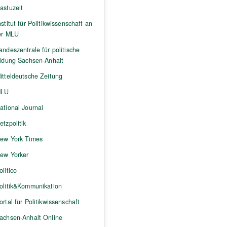
astuzeit
nstitut für Politikwissenschaft an
er MLU
andeszentrale für politische
ildung Sachsen-Anhalt
itteldeutsche Zeitung
LU
ational Journal
etzpolitik
ew York Times
ew Yorker
olitico
olitik&Kommunikation
ortal für Politikwissenschaft
achsen-Anhalt Online