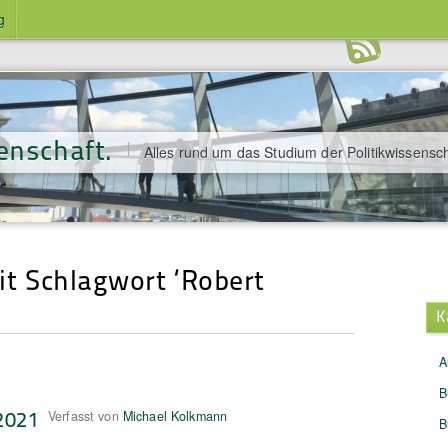
g
enschaft.
Alles rund um das Studium der Politikwissensch
mit Schlagwort ‘Robert
K
A
B
2021
Verfasst von
Michael Kolkmann
B