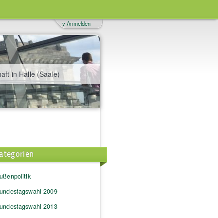
v Anmelden
aft in Halle (Saale)
ategorien
ußenpolitik
undestagswahl 2009
undestagswahl 2013