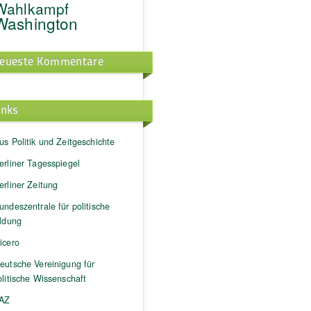
Wahlkampf
Washington
eueste Kommentare
inks
us Politik und Zeitgeschichte
erliner Tagesspiegel
erliner Zeitung
undeszentrale für politische
ildung
icero
eutsche Vereinigung für
litische Wissenschaft
AZ