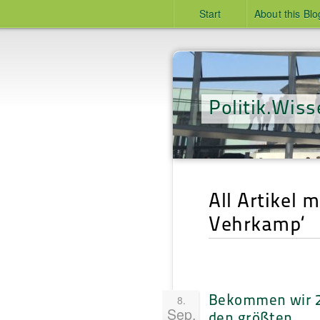
Start
About this Blo
Politik.Wiss
All Artikel 
Vehrkamp‘
Bekommen wir 
8.
Sep.
den größten