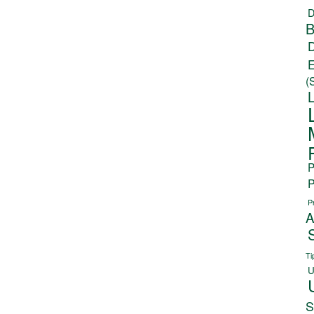
D
B
(
P
P
P
A
Ti
U
S