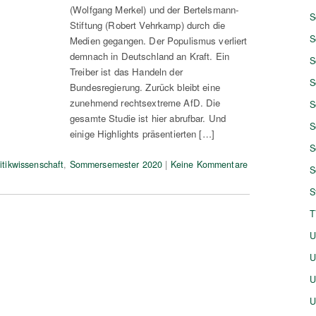
(Wolfgang Merkel) und der Bertelsmann-
S
Stiftung (Robert Vehrkamp) durch die
S
Medien gegangen. Der Populismus verliert
demnach in Deutschland an Kraft. Ein
S
Treiber ist das Handeln der
S
Bundesregierung. Zurück bleibt eine
zunehmend rechtsextreme AfD. Die
S
gesamte Studie ist hier abrufbar. Und
S
einige Highlights präsentierten […]
S
itikwissenschaft
,
Sommersemester 2020
|
Keine Kommentare
S
S
T
U
U
U
U