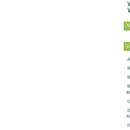
N
L
A
B
B
B
B
C
D
Po
F