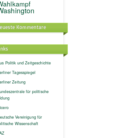
Wahlkampf
Washington
eueste Kommentare
inks
us Politik und Zeitgeschichte
erliner Tagesspiegel
erliner Zeitung
undeszentrale für politische
ildung
icero
eutsche Vereinigung für
litische Wissenschaft
AZ