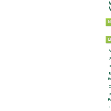
N
L
A
B
B
B
B
C
D
Po
F