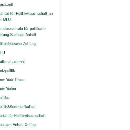
astuzeit
nstitut für Politikwissenschaft an
er MLU
andeszentrale für politische
ildung Sachsen-Anhalt
itteldeutsche Zeitung
LU
ational Journal
etzpolitik
ew York Times
ew Yorker
olitico
olitik&Kommunikation
ortal für Politikwissenschaft
achsen-Anhalt Online