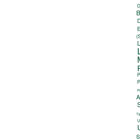
D
B
(
P
P
P
A
Ti
U
S