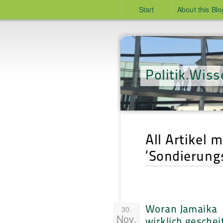
Start
About this Blo
Politik.Wiss
All Artikel 
‘Sondierung
Woran Jamaika
30.
Nov.
wirklich geschei