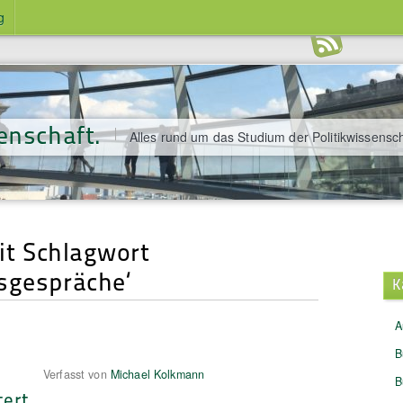
g
enschaft.
Alles rund um das Studium der Politikwissensch
mit Schlagwort
sgespräche‘
K
A
B
Verfasst von
Michael Kolkmann
B
tert