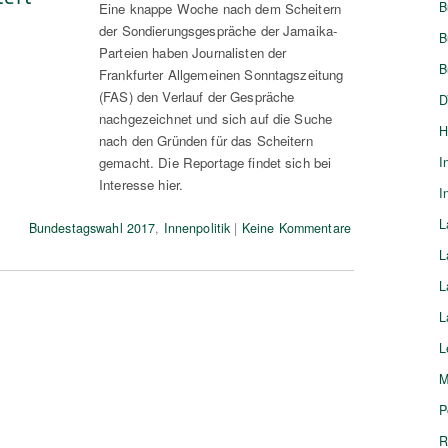
B
Eine knappe Woche nach dem Scheitern
der Sondierungsgespräche der Jamaika-
B
Parteien haben Journalisten der
B
Frankfurter Allgemeinen Sonntagszeitung
(FAS) den Verlauf der Gespräche
D
nachgezeichnet und sich auf die Suche
H
nach den Gründen für das Scheitern
gemacht. Die Reportage findet sich bei
I
Interesse hier.
I
L
Bundestagswahl 2017
,
Innenpolitik
|
Keine Kommentare
L
L
L
L
M
P
R