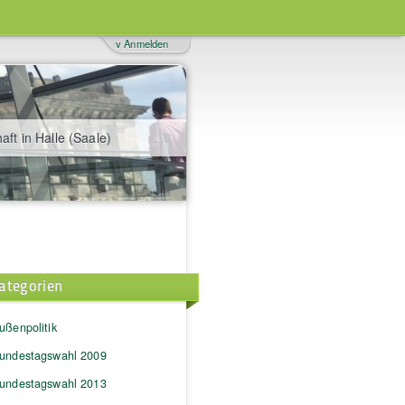
v Anmelden
aft in Halle (Saale)
ategorien
ußenpolitik
undestagswahl 2009
undestagswahl 2013