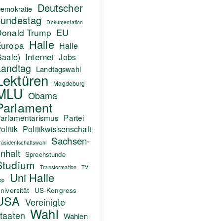
Deutscher
emokratie
undestag
Dokumentation
EU
Donald Trump
Halle
Europa
Halle
Internet
Saale)
Jobs
Landtag
Landtagswahl
Lektüren
Magdeburg
MLU
Obama
Parlament
arlamentarismus
Partei
olitik
Politikwissenschaft
Sachsen-
räsidentschaftswahl
nhalt
Sprechstunde
Studium
Transformation
TV-
Uni Halle
pp
niversität
US-Kongress
USA
Vereinigte
Wahl
taaten
Wahlen