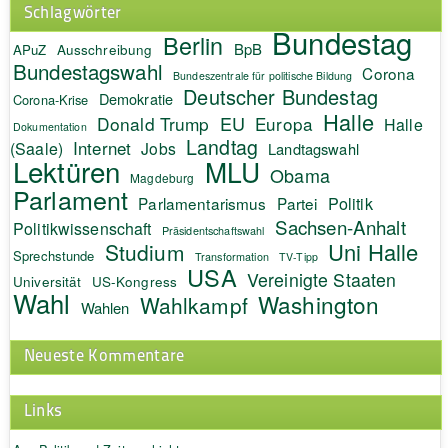
Schlagwörter
Bundestag
Berlin
BpB
APuZ
Ausschreibung
Bundestagswahl
Corona
Bundeszentrale für politische Bildung
Deutscher Bundestag
Demokratie
Corona-Krise
Halle
EU
Donald Trump
Europa
Halle
Dokumentation
Landtag
Internet
(Saale)
Jobs
Landtagswahl
Lektüren
MLU
Obama
Magdeburg
Parlament
Politik
Parlamentarismus
Partei
Sachsen-Anhalt
Politikwissenschaft
Präsidentschaftswahl
Uni Halle
Studium
Sprechstunde
Transformation
TV-Tipp
USA
Vereinigte Staaten
Universität
US-Kongress
Wahl
Washington
Wahlkampf
Wahlen
Neueste Kommentare
Links