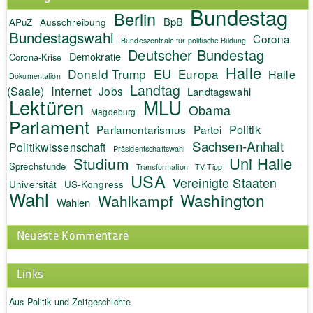
Bundestag
Berlin
BpB
APuZ
Ausschreibung
Bundestagswahl
Corona
Bundeszentrale für politische Bildung
Deutscher Bundestag
Demokratie
Corona-Krise
Halle
EU
Donald Trump
Europa
Halle
Dokumentation
Landtag
Internet
(Saale)
Jobs
Landtagswahl
Lektüren
MLU
Obama
Magdeburg
Parlament
Politik
Parlamentarismus
Partei
Sachsen-Anhalt
Politikwissenschaft
Präsidentschaftswahl
Uni Halle
Studium
Sprechstunde
Transformation
TV-Tipp
USA
Vereinigte Staaten
Universität
US-Kongress
Wahl
Washington
Wahlkampf
Wahlen
Neueste Kommentare
Links
Aus Politik und Zeitgeschichte