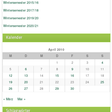
Wintersemester 2015/16
Wintersemester 2017/18
Wintersemester 2019/20
Wintersemester 2020/21
Kalender
April 2010
M
D
M
D
F
S
S
1
2
3
4
5
6
7
8
9
10
11
12
13
14
15
16
17
18
19
20
21
22
23
24
25
26
27
28
29
30
« März
Mai »
Schlagwörter