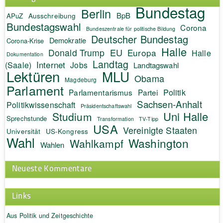
Bundestag
Berlin
BpB
APuZ
Ausschreibung
Bundestagswahl
Corona
Bundeszentrale für politische Bildung
Deutscher Bundestag
Demokratie
Corona-Krise
Halle
EU
Donald Trump
Europa
Halle
Dokumentation
Landtag
Internet
(Saale)
Jobs
Landtagswahl
Lektüren
MLU
Obama
Magdeburg
Parlament
Politik
Parlamentarismus
Partei
Sachsen-Anhalt
Politikwissenschaft
Präsidentschaftswahl
Uni Halle
Studium
Sprechstunde
Transformation
TV-Tipp
USA
Vereinigte Staaten
Universität
US-Kongress
Wahl
Washington
Wahlkampf
Wahlen
Neueste Kommentare
Links
Aus Politik und Zeitgeschichte