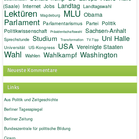
Landtag
Internet
(Saale)
Jobs
Landtagswahl
Lektüren
MLU
Obama
Magdeburg
Parlament
Politik
Parlamentarismus
Partei
Sachsen-Anhalt
Politikwissenschaft
Präsidentschaftswahl
Uni Halle
Studium
Sprechstunde
Transformation
TV-Tipp
USA
Vereinigte Staaten
Universität
US-Kongress
Wahl
Washington
Wahlkampf
Wahlen
Neueste Kommentare
Links
Aus Politik und Zeitgeschichte
Berliner Tagesspiegel
Berliner Zeitung
Bundeszentrale für politische Bildung
Cicero