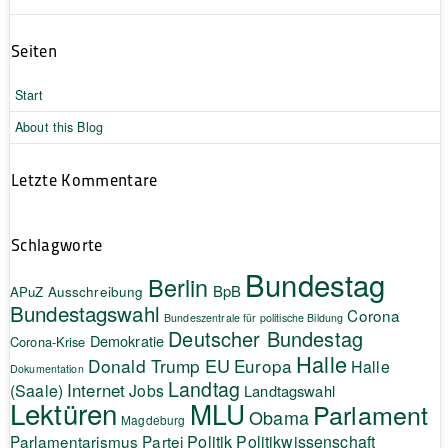
Seiten
Start
About this Blog
Letzte Kommentare
Schlagworte
Bundestag
Berlin
BpB
APuZ
Ausschreibung
Bundestagswahl
Corona
Bundeszentrale für politische Bildung
Deutscher Bundestag
Demokratie
Corona-Krise
Halle
EU
Donald Trump
Europa
Halle
Dokumentation
Landtag
Internet
(Saale)
Jobs
Landtagswahl
Lektüren
MLU
Parlament
Obama
Magdeburg
Politik
Parlamentarismus
Partei
Politikwissenschaft