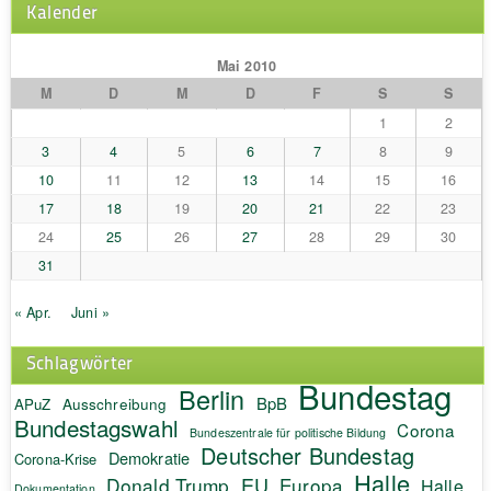
Kalender
Mai 2010
M
D
M
D
F
S
S
1
2
3
4
5
6
7
8
9
10
11
12
13
14
15
16
17
18
19
20
21
22
23
24
25
26
27
28
29
30
31
« Apr.
Juni »
Schlagwörter
Bundestag
Berlin
BpB
APuZ
Ausschreibung
Bundestagswahl
Corona
Bundeszentrale für politische Bildung
Deutscher Bundestag
Demokratie
Corona-Krise
Halle
EU
Donald Trump
Europa
Halle
Dokumentation