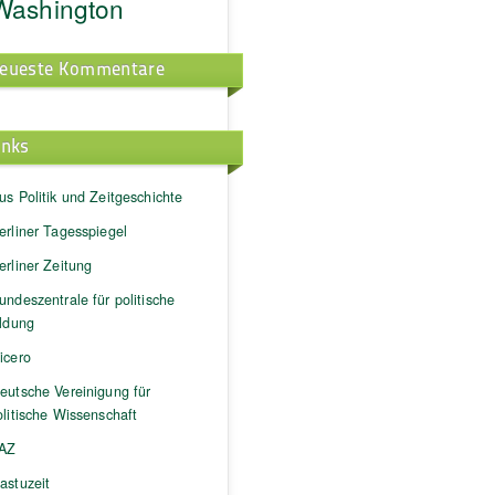
Washington
eueste Kommentare
inks
us Politik und Zeitgeschichte
erliner Tagesspiegel
erliner Zeitung
undeszentrale für politische
ildung
icero
eutsche Vereinigung für
litische Wissenschaft
AZ
astuzeit