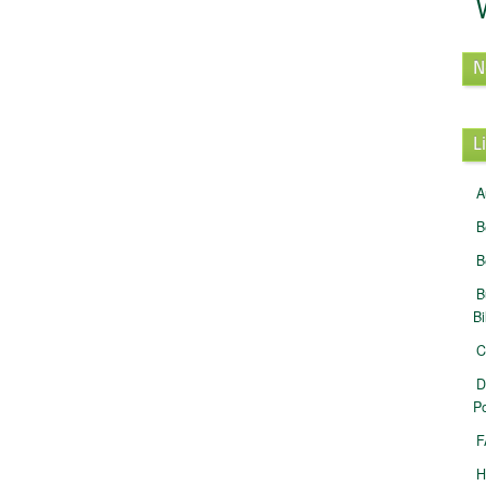
N
L
A
B
B
B
B
C
D
Po
F
H