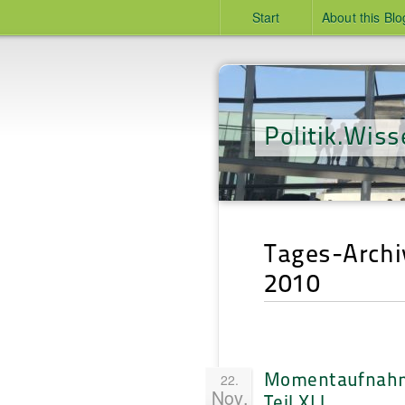
Start
About this Blo
Politik.Wiss
Tages-Archi
2010
Momentaufnah
22.
Nov.
Teil XLI