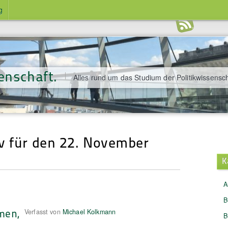
g
enschaft.
Alles rund um das Studium der Politikwissensch
v für den 22. November
K
A
B
men,
Verfasst von
Michael Kolkmann
B