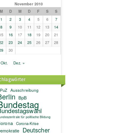
November 2010
M
D
M
D
F
S
S
1
2
3
4
5
6
7
8
9
10
11
12
13
14
15
16
17
18
19
20
21
22
23
24
25
26
27
28
29
30
 Okt.
Dez. »
chlagwörter
PuZ
Ausschreibung
Berlin
BpB
Bundestag
Bundestagswahl
undeszentrale für politische Bildung
orona
Corona-Krise
Deutscher
emokratie