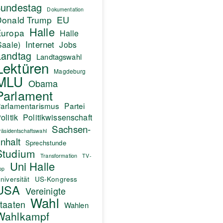
undestag
Dokumentation
EU
Donald Trump
Halle
Europa
Halle
Internet
Saale)
Jobs
Landtag
Landtagswahl
Lektüren
Magdeburg
MLU
Obama
Parlament
arlamentarismus
Partei
olitik
Politikwissenschaft
Sachsen-
räsidentschaftswahl
nhalt
Sprechstunde
Studium
Transformation
TV-
Uni Halle
pp
niversität
US-Kongress
USA
Vereinigte
Wahl
taaten
Wahlen
Wahlkampf