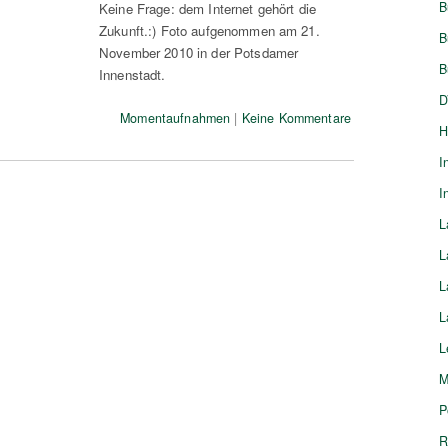
B
Keine Frage: dem Internet gehört die
Zukunft.:) Foto aufgenommen am 21.
B
November 2010 in der Potsdamer
B
Innenstadt.
D
Momentaufnahmen
|
Keine Kommentare
H
I
I
L
L
L
L
L
M
P
R