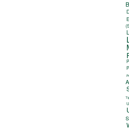
B
(
P
P
P
A
Ti
U
S