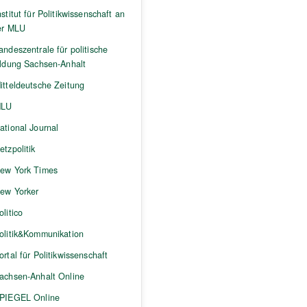
nstitut für Politikwissenschaft an
er MLU
andeszentrale für politische
ildung Sachsen-Anhalt
itteldeutsche Zeitung
LU
ational Journal
etzpolitik
ew York Times
ew Yorker
olitico
olitik&Kommunikation
ortal für Politikwissenschaft
achsen-Anhalt Online
PIEGEL Online