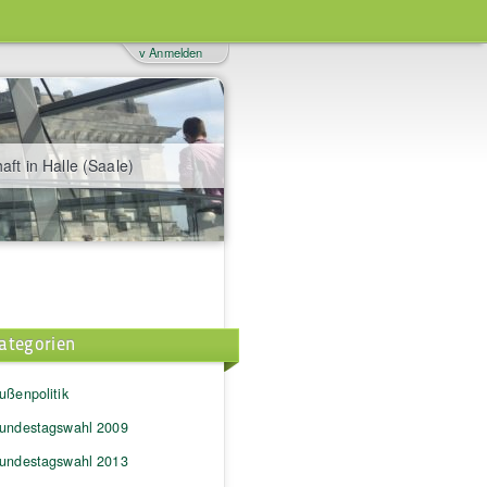
v Anmelden
aft in Halle (Saale)
ategorien
ußenpolitik
undestagswahl 2009
undestagswahl 2013