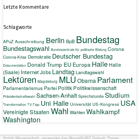
Letzte Kommentare
Schlagworte
Bundestag
Berlin
BpB
APuZ
Ausschreibung
Bundestagswahl
Corona
Bundeszentrale für politische Bildung
Deutscher Bundestag
Demokratie
Corona-Krise
Halle
EU
Donald Trump
Europa
Halle
Dokumentation
Landtag
Internet
(Saale)
Jobs
Landtagswahl
Lektüren
MLU
Parlament
Obama
Magdeburg
Politik
Parlamentarismus
Partei
Politikwissenschaft
Studium
Sachsen-Anhalt
Sprechstunde
Präsidentschaftswahl
USA
Uni Halle
Universität
US-Kongress
Transformation
TV-Tipp
Wahl
Wahlkampf
Vereinigte Staaten
Wahlen
Washington
Politik.Wissenschaft.
verwendet das Blogs@URZ Default Theme