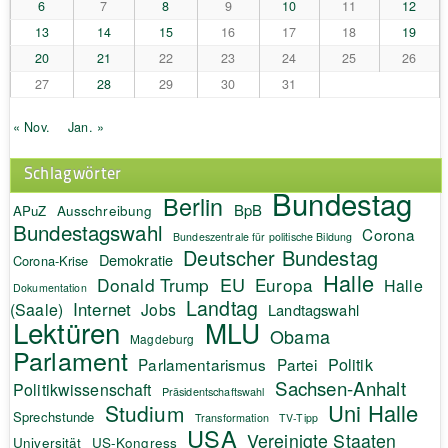
6
7
8
9
10
11
12
13
14
15
16
17
18
19
20
21
22
23
24
25
26
27
28
29
30
31
« Nov.
Jan. »
Schlagwörter
Bundestag
Berlin
BpB
APuZ
Ausschreibung
Bundestagswahl
Corona
Bundeszentrale für politische Bildung
Deutscher Bundestag
Demokratie
Corona-Krise
Halle
EU
Donald Trump
Europa
Halle
Dokumentation
Landtag
Internet
(Saale)
Jobs
Landtagswahl
Lektüren
MLU
Obama
Magdeburg
Parlament
Politik
Parlamentarismus
Partei
Sachsen-Anhalt
Politikwissenschaft
Präsidentschaftswahl
Uni Halle
Studium
Sprechstunde
Transformation
TV-Tipp
USA
Vereinigte Staaten
Universität
US-Kongress