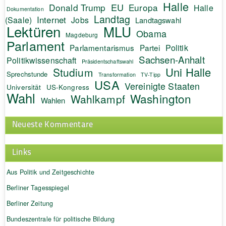
Halle
EU
Donald Trump
Europa
Halle
Dokumentation
Landtag
Internet
(Saale)
Jobs
Landtagswahl
Lektüren
MLU
Obama
Magdeburg
Parlament
Politik
Parlamentarismus
Partei
Sachsen-Anhalt
Politikwissenschaft
Präsidentschaftswahl
Uni Halle
Studium
Sprechstunde
Transformation
TV-Tipp
USA
Vereinigte Staaten
Universität
US-Kongress
Wahl
Washington
Wahlkampf
Wahlen
Neueste Kommentare
Links
Aus Politik und Zeitgeschichte
Berliner Tagesspiegel
Berliner Zeitung
Bundeszentrale für politische Bildung