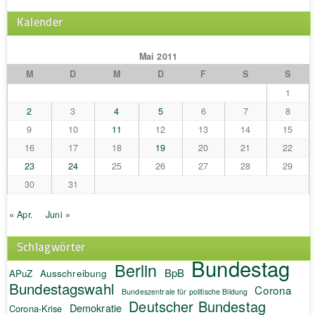
Kalender
Mai 2011
M
D
M
D
F
S
S
1
2
3
4
5
6
7
8
9
10
11
12
13
14
15
16
17
18
19
20
21
22
23
24
25
26
27
28
29
30
31
« Apr.
Juni »
Schlagwörter
Bundestag
Berlin
BpB
APuZ
Ausschreibung
Bundestagswahl
Corona
Bundeszentrale für politische Bildung
Deutscher Bundestag
Demokratie
Corona-Krise