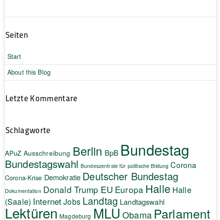
Seiten
Start
About this Blog
Letzte Kommentare
Schlagworte
Bundestag
Berlin
BpB
APuZ
Ausschreibung
Bundestagswahl
Corona
Bundeszentrale für politische Bildung
Deutscher Bundestag
Demokratie
Corona-Krise
Halle
EU
Donald Trump
Europa
Halle
Dokumentation
Landtag
Internet
(Saale)
Jobs
Landtagswahl
Lektüren
MLU
Parlament
Obama
Magdeburg