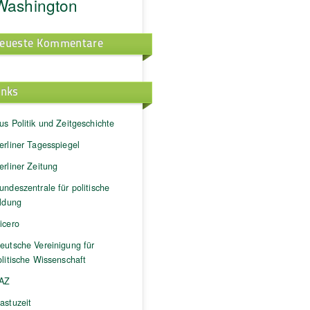
Washington
eueste Kommentare
inks
us Politik und Zeitgeschichte
erliner Tagesspiegel
erliner Zeitung
undeszentrale für politische
ildung
icero
eutsche Vereinigung für
litische Wissenschaft
AZ
astuzeit