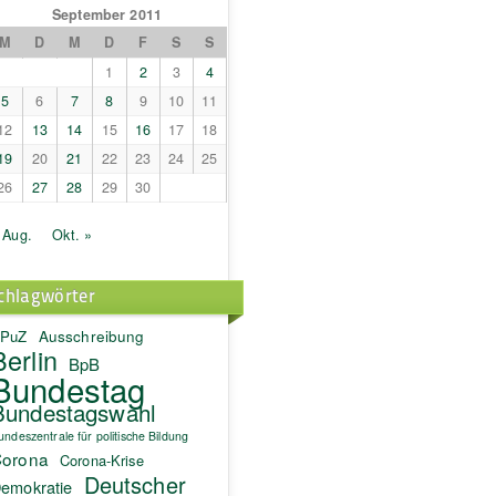
September 2011
M
D
M
D
F
S
S
1
2
3
4
5
6
7
8
9
10
11
12
13
14
15
16
17
18
19
20
21
22
23
24
25
26
27
28
29
30
 Aug.
Okt. »
chlagwörter
PuZ
Ausschreibung
Berlin
BpB
Bundestag
Bundestagswahl
undeszentrale für politische Bildung
orona
Corona-Krise
Deutscher
emokratie