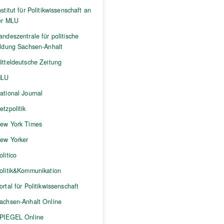
nstitut für Politikwissenschaft an
er MLU
andeszentrale für politische
ildung Sachsen-Anhalt
itteldeutsche Zeitung
LU
ational Journal
etzpolitik
ew York Times
ew Yorker
olitico
olitik&Kommunikation
ortal für Politikwissenschaft
achsen-Anhalt Online
PIEGEL Online