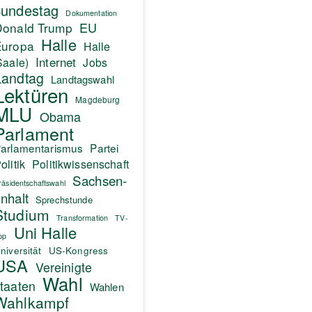
undestag
Dokumentation
EU
Donald Trump
Halle
Europa
Halle
Internet
Saale)
Jobs
Landtag
Landtagswahl
Lektüren
Magdeburg
MLU
Obama
Parlament
arlamentarismus
Partei
olitik
Politikwissenschaft
Sachsen-
räsidentschaftswahl
nhalt
Sprechstunde
Studium
Transformation
TV-
Uni Halle
pp
niversität
US-Kongress
USA
Vereinigte
Wahl
taaten
Wahlen
Wahlkampf