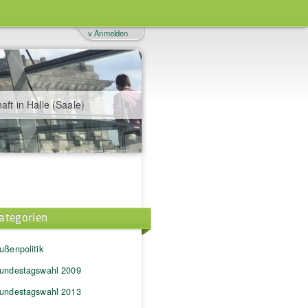
v Anmelden
aft in Halle (Saale)
ategorien
ußenpolitik
undestagswahl 2009
undestagswahl 2013