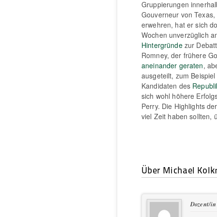
Gruppierungen innerhalb
Gouverneur von Texas, 
erwehren, hat er sich do
Wochen unverzüglich an
Hintergründe
zur Debat
Romney, der frühere Go
aneinander geraten
, ab
ausgeteilt, zum Beispie
Kandidaten des
Republi
sich wohl höhere Erfolg
Perry. Die Highlights de
viel Zeit haben sollten,
Über Michael Kol
Dozent/in