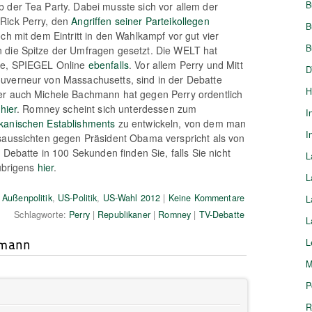
B
 der Tea Party. Dabei musste sich vor allem der
Rick Perry, den
Angriffen seiner Parteikollegen
B
ch mit dem Eintritt in den Wahlkampf vor gut vier
B
 die Spitze der Umfragen gesetzt. Die WELT hat
te, SPIEGEL Online
ebenfalls
. Vor allem Perry und Mitt
D
uverneur von Massachusetts, sind in der Debatte
H
er auch Michele Bachmann hat gegen Perry ordentlich
l
hier
. Romney scheint sich unterdessen zum
I
kanischen Establishments
zu entwickeln, von dem man
I
saussichten gegen Präsident Obama verspricht als von
r Debatte in 100 Sekunden finden Sie, falls Sie nicht
L
 übrigens
hier
.
L
Außenpolitik
,
US-Politik
,
US-Wahl 2012
|
Keine Kommentare
L
Schlagworte:
Perry
|
Republikaner
|
Romney
|
TV-Debatte
L
kmann
L
M
P
R