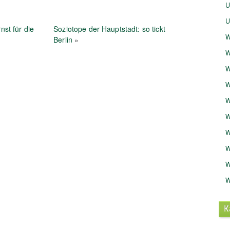
U
U
nst für die
Soziotope der Hauptstadt: so tickt
W
Berlin
»
W
W
W
W
W
W
W
W
W
K