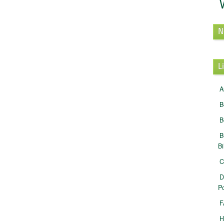
N
L
A
B
B
B
B
C
D
Po
F
H