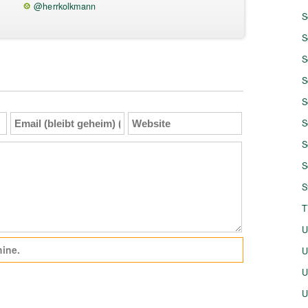
@herrkolkmann
S
S
S
S
S
Email
Website
S
(bleibt
S
geheim)
(Pflicht)
S
S
T
U
ine.
U
U
U