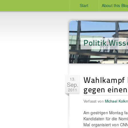
Start
About this Blo
Politik.Wiss
Wahlkampf b
13.
Sep.
gegen einen
2011
Verfasst von
Michael Kolk
Am gestrigen Montag fa
Kandidaten für die Nomi
Mal organisiert von CNN