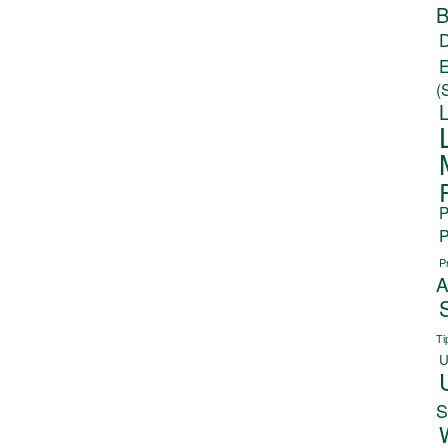
B
(
P
P
P
A
Ti
U
S