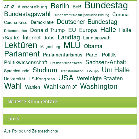
Bundestag
Berlin
BpB
APuZ
Ausschreibung
Bundestagswahl
Corona
Bundeszentrale für politische Bildung
Deutscher Bundestag
Demokratie
Corona-Krise
Halle
EU
Donald Trump
Europa
Halle
Dokumentation
Landtag
Internet
(Saale)
Jobs
Landtagswahl
Lektüren
MLU
Obama
Magdeburg
Parlament
Politik
Parlamentarismus
Partei
Sachsen-Anhalt
Politikwissenschaft
Präsidentschaftswahl
Uni Halle
Studium
Sprechstunde
Transformation
TV-Tipp
USA
Vereinigte Staaten
Universität
US-Kongress
Wahl
Washington
Wahlkampf
Wahlen
Neueste Kommentare
Links
Aus Politik und Zeitgeschichte