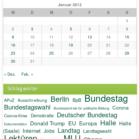
Januar 2012
M
D
M
D
F
S
S
1
2
3
4
5
6
7
8
9
10
11
12
13
14
15
16
17
18
19
20
21
22
23
24
25
26
27
28
29
30
31
« Dez.
Feb. »
Schlagwörter
Bundestag
Berlin
BpB
APuZ
Ausschreibung
Bundestagswahl
Corona
Bundeszentrale für politische Bildung
Deutscher Bundestag
Demokratie
Corona-Krise
Halle
EU
Donald Trump
Europa
Halle
Dokumentation
Landtag
Internet
(Saale)
Jobs
Landtagswahl
Lektüren
MLU