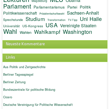
Obama
Magdeburg
Parlament
Politik
Parlamentarismus
Partei
Sachsen-Anhalt
Politikwissenschaft
Präsidentschaftswahl
Uni Halle
Studium
Sprechstunde
Transformation
TV-Tipp
USA
Vereinigte Staaten
Universität
US-Kongress
Wahl
Washington
Wahlkampf
Wahlen
Neueste Kommentare
Links
Aus Politik und Zeitgeschichte
Berliner Tagesspiegel
Berliner Zeitung
Bundeszentrale für politische Bildung
Cicero
Deutsche Vereinigung für Politische Wissenschaft