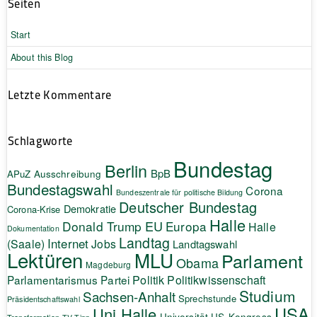
Seiten
Start
About this Blog
Letzte Kommentare
Schlagworte
Bundestag
Berlin
BpB
APuZ
Ausschreibung
Bundestagswahl
Corona
Bundeszentrale für politische Bildung
Deutscher Bundestag
Demokratie
Corona-Krise
Halle
EU
Donald Trump
Europa
Halle
Dokumentation
Landtag
Internet
(Saale)
Jobs
Landtagswahl
Lektüren
MLU
Parlament
Obama
Magdeburg
Politik
Parlamentarismus
Partei
Politikwissenschaft
Studium
Sachsen-Anhalt
Sprechstunde
Präsidentschaftswahl
USA
Uni Halle
Universität
US-Kongress