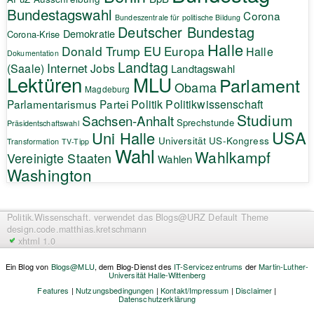
Bundestagswahl
Corona
Bundeszentrale für politische Bildung
Deutscher Bundestag
Demokratie
Corona-Krise
Halle
EU
Donald Trump
Europa
Halle
Dokumentation
Landtag
Internet
(Saale)
Jobs
Landtagswahl
Lektüren
MLU
Parlament
Obama
Magdeburg
Politik
Parlamentarismus
Partei
Politikwissenschaft
Studium
Sachsen-Anhalt
Sprechstunde
Präsidentschaftswahl
USA
Uni Halle
Universität
US-Kongress
Transformation
TV-Tipp
Wahl
Wahlkampf
Vereinigte Staaten
Wahlen
Washington
Politik.Wissenschaft.
verwendet das Blogs@URZ Default Theme
design.code.
matthias.kretschmann
xhtml 1.0
Ein Blog von
Blogs@MLU
, dem Blog-Dienst des
IT-Servicezentrums
der
Martin-Luther-
Universität Halle-Wittenberg
Features
|
Nutzungsbedingungen
|
Kontakt/Impressum
|
Disclaimer
|
Datenschutzerklärung