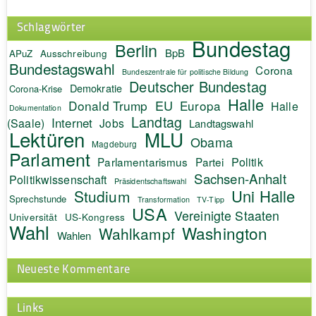
Schlagwörter
Bundestag
Berlin
BpB
APuZ
Ausschreibung
Bundestagswahl
Corona
Bundeszentrale für politische Bildung
Deutscher Bundestag
Demokratie
Corona-Krise
Halle
EU
Donald Trump
Europa
Halle
Dokumentation
Landtag
Internet
(Saale)
Jobs
Landtagswahl
Lektüren
MLU
Obama
Magdeburg
Parlament
Politik
Parlamentarismus
Partei
Sachsen-Anhalt
Politikwissenschaft
Präsidentschaftswahl
Uni Halle
Studium
Sprechstunde
Transformation
TV-Tipp
USA
Vereinigte Staaten
Universität
US-Kongress
Wahl
Washington
Wahlkampf
Wahlen
Neueste Kommentare
Links