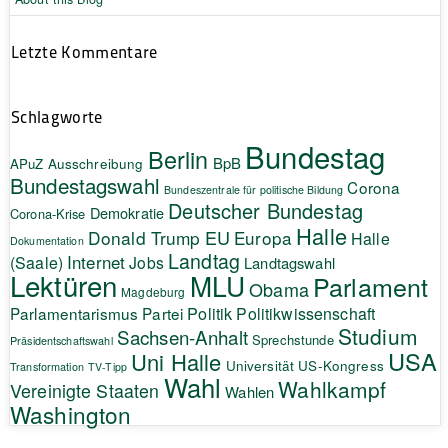
Letzte Kommentare
Schlagworte
Bundestag
Berlin
BpB
APuZ
Ausschreibung
Bundestagswahl
Corona
Bundeszentrale für politische Bildung
Deutscher Bundestag
Demokratie
Corona-Krise
Halle
EU
Donald Trump
Europa
Halle
Dokumentation
Landtag
Internet
(Saale)
Jobs
Landtagswahl
Lektüren
MLU
Parlament
Obama
Magdeburg
Politik
Parlamentarismus
Partei
Politikwissenschaft
Studium
Sachsen-Anhalt
Sprechstunde
Präsidentschaftswahl
USA
Uni Halle
Universität
US-Kongress
Transformation
TV-Tipp
Wahl
Wahlkampf
Vereinigte Staaten
Wahlen
Washington