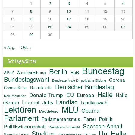
1
2
3
4
5
6
7
8
9
10
11
12
13
14
15
16
17
18
19
20
21
22
23
24
25
26
27
28
29
30
« Aug.
Okt. »
Schlagwörter
Bundestag
Berlin
BpB
APuZ
Ausschreibung
Bundestagswahl
Corona
Bundeszentrale für politische Bildung
Deutscher Bundestag
Demokratie
Corona-Krise
Halle
EU
Donald Trump
Europa
Halle
Dokumentation
Landtag
Internet
(Saale)
Jobs
Landtagswahl
Lektüren
MLU
Obama
Magdeburg
Parlament
Politik
Parlamentarismus
Partei
Sachsen-Anhalt
Politikwissenschaft
Präsidentschaftswahl
Uni Halle
Studium
Sprechstunde
Transformation
TV-Tipp