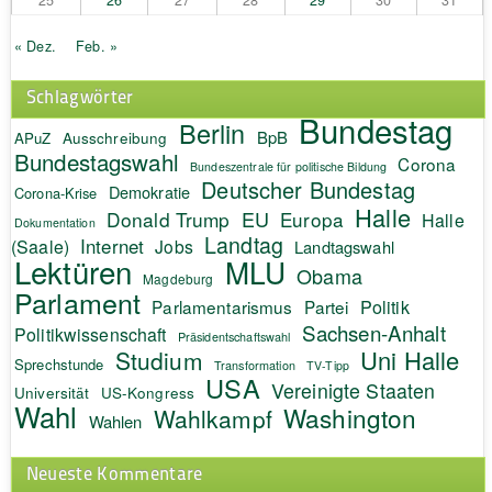
« Dez.
Feb. »
Schlagwörter
Bundestag
Berlin
BpB
APuZ
Ausschreibung
Bundestagswahl
Corona
Bundeszentrale für politische Bildung
Deutscher Bundestag
Demokratie
Corona-Krise
Halle
EU
Donald Trump
Europa
Halle
Dokumentation
Landtag
Internet
(Saale)
Jobs
Landtagswahl
Lektüren
MLU
Obama
Magdeburg
Parlament
Politik
Parlamentarismus
Partei
Sachsen-Anhalt
Politikwissenschaft
Präsidentschaftswahl
Uni Halle
Studium
Sprechstunde
Transformation
TV-Tipp
USA
Vereinigte Staaten
Universität
US-Kongress
Wahl
Washington
Wahlkampf
Wahlen
Neueste Kommentare