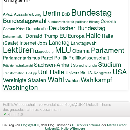
Schlagworte
Bundestag
Berlin
BpB
APuZ
Ausschreibung
Bundestagswahl
Corona
Bundeszentrale für politische Bildung
Deutscher Bundestag
Demokratie
Corona-Krise
Halle
EU
Donald Trump
Europa
Halle
Dokumentation
Landtag
Internet
(Saale)
Jobs
Landtagswahl
Lektüren
MLU
Parlament
Obama
Magdeburg
Politik
Parlamentarismus
Partei
Politikwissenschaft
Studium
Sachsen-Anhalt
Sprechstunde
Präsidentschaftswahl
USA
Uni Halle
Universität
US-Kongress
Transformation
TV-Tipp
Wahl
Wahlkampf
Vereinigte Staaten
Wahlen
Washington
Politik.Wissenschaft.
verwendet das Blogs@URZ Default Theme
design.code.
matthias.kretschmann
xhtml 1.0
Ein Blog von
Blogs@MLU
, dem Blog-Dienst des
IT-Servicezentrums
der
Martin-Luther-
Universität Halle-Wittenberg