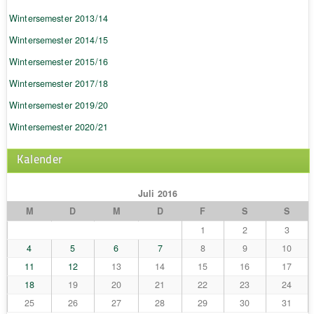
Wintersemester 2013/14
Wintersemester 2014/15
Wintersemester 2015/16
Wintersemester 2017/18
Wintersemester 2019/20
Wintersemester 2020/21
Kalender
Juli 2016
M
D
M
D
F
S
S
1
2
3
4
5
6
7
8
9
10
11
12
13
14
15
16
17
18
19
20
21
22
23
24
25
26
27
28
29
30
31