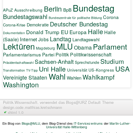
Bundestag
Berlin
BpB
APuZ
Ausschreibung
Bundestagswahl
Corona
Bundeszentrale für politische Bildung
Deutscher Bundestag
Demokratie
Corona-Krise
Halle
EU
Donald Trump
Europa
Halle
Dokumentation
Landtag
Internet
(Saale)
Jobs
Landtagswahl
Lektüren
MLU
Parlament
Obama
Magdeburg
Politik
Parlamentarismus
Partei
Politikwissenschaft
Studium
Sachsen-Anhalt
Sprechstunde
Präsidentschaftswahl
USA
Uni Halle
Universität
US-Kongress
Transformation
TV-Tipp
Wahl
Wahlkampf
Vereinigte Staaten
Wahlen
Washington
Politik.Wissenschaft.
verwendet das Blogs@URZ Default Theme
design.code.
matthias.kretschmann
xhtml 1.0
Ein Blog von
Blogs@MLU
, dem Blog-Dienst des
IT-Servicezentrums
der
Martin-Luther-
Universität Halle-Wittenberg