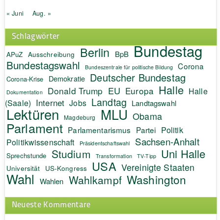
« Juni
Aug. »
Schlagwörter
Bundestag
Berlin
BpB
APuZ
Ausschreibung
Bundestagswahl
Corona
Bundeszentrale für politische Bildung
Deutscher Bundestag
Demokratie
Corona-Krise
Halle
EU
Donald Trump
Europa
Halle
Dokumentation
Landtag
Internet
(Saale)
Jobs
Landtagswahl
Lektüren
MLU
Obama
Magdeburg
Parlament
Politik
Parlamentarismus
Partei
Sachsen-Anhalt
Politikwissenschaft
Präsidentschaftswahl
Uni Halle
Studium
Sprechstunde
Transformation
TV-Tipp
USA
Vereinigte Staaten
Universität
US-Kongress
Wahl
Washington
Wahlkampf
Wahlen
Neueste Kommentare