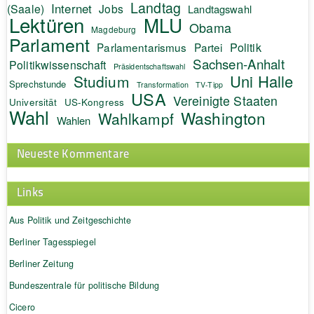
Landtag
Internet
(Saale)
Jobs
Landtagswahl
Lektüren
MLU
Obama
Magdeburg
Parlament
Politik
Parlamentarismus
Partei
Sachsen-Anhalt
Politikwissenschaft
Präsidentschaftswahl
Uni Halle
Studium
Sprechstunde
Transformation
TV-Tipp
USA
Vereinigte Staaten
Universität
US-Kongress
Wahl
Washington
Wahlkampf
Wahlen
Neueste Kommentare
Links
Aus Politik und Zeitgeschichte
Berliner Tagesspiegel
Berliner Zeitung
Bundeszentrale für politische Bildung
Cicero