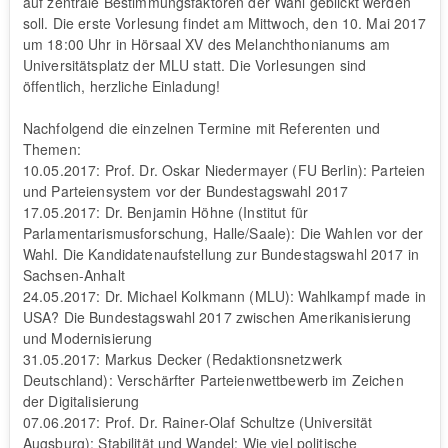
auf zentrale Bestimmungsfaktoren der Wahl geblickt werden
soll. Die erste Vorlesung findet am Mittwoch, den 10. Mai 2017
um 18:00 Uhr in Hörsaal XV des Melanchthonianums am
Universitätsplatz der MLU statt. Die Vorlesungen sind
öffentlich, herzliche Einladung!
Nachfolgend die einzelnen Termine mit Referenten und
Themen:
10.05.2017: Prof. Dr. Oskar Niedermayer (FU Berlin): Parteien
und Parteiensystem vor der Bundestagswahl 2017
17.05.2017: Dr. Benjamin Höhne (Institut für
Parlamentarismusforschung, Halle/Saale): Die Wahlen vor der
Wahl. Die Kandidatenaufstellung zur Bundestagswahl 2017 in
Sachsen-Anhalt
24.05.2017: Dr. Michael Kolkmann (MLU): Wahlkampf made in
USA? Die Bundestagswahl 2017 zwischen Amerikanisierung
und Modernisierung
31.05.2017: Markus Decker (Redaktionsnetzwerk
Deutschland): Verschärfter Parteienwettbewerb im Zeichen
der Digitalisierung
07.06.2017: Prof. Dr. Rainer-Olaf Schultze (Universität
Augsburg): Stabilität und Wandel: Wie viel politische