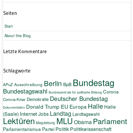
Seiten
Start
About this Blog
Letzte Kommentare
Schlagworte
Bundestag
Berlin
BpB
APuZ
Ausschreibung
Bundestagswahl
Corona
Bundeszentrale für politische Bildung
Deutscher Bundestag
Demokratie
Corona-Krise
Halle
EU
Donald Trump
Europa
Halle
Dokumentation
Landtag
Internet
(Saale)
Jobs
Landtagswahl
Lektüren
MLU
Parlament
Obama
Magdeburg
Politik
Parlamentarismus
Partei
Politikwissenschaft