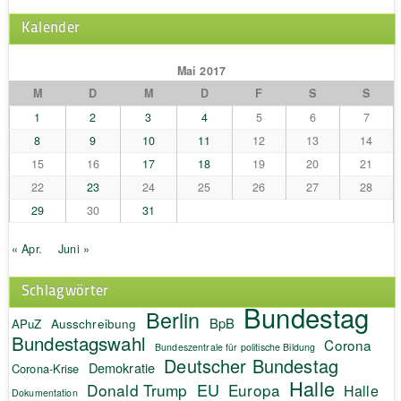
Kalender
Mai 2017
M
D
M
D
F
S
S
1
2
3
4
5
6
7
8
9
10
11
12
13
14
15
16
17
18
19
20
21
22
23
24
25
26
27
28
29
30
31
« Apr.
Juni »
Schlagwörter
Bundestag
Berlin
BpB
APuZ
Ausschreibung
Bundestagswahl
Corona
Bundeszentrale für politische Bildung
Deutscher Bundestag
Demokratie
Corona-Krise
Halle
EU
Donald Trump
Europa
Halle
Dokumentation