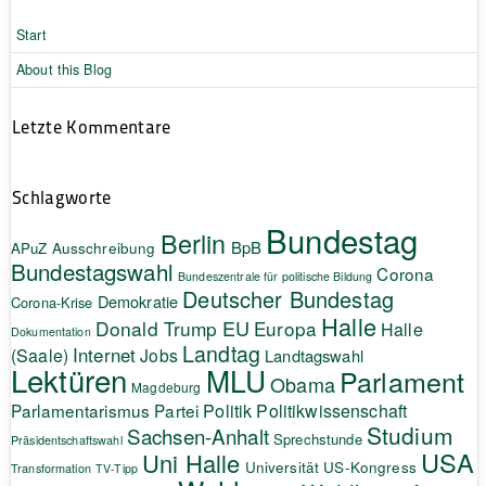
Start
About this Blog
Letzte Kommentare
Schlagworte
Bundestag
Berlin
BpB
APuZ
Ausschreibung
Bundestagswahl
Corona
Bundeszentrale für politische Bildung
Deutscher Bundestag
Demokratie
Corona-Krise
Halle
EU
Donald Trump
Europa
Halle
Dokumentation
Landtag
Internet
(Saale)
Jobs
Landtagswahl
Lektüren
MLU
Parlament
Obama
Magdeburg
Politik
Parlamentarismus
Partei
Politikwissenschaft
Studium
Sachsen-Anhalt
Sprechstunde
Präsidentschaftswahl
USA
Uni Halle
Universität
US-Kongress
Transformation
TV-Tipp