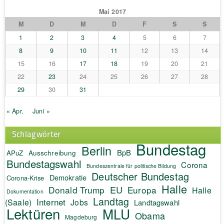
Mai 2017
M
D
M
D
F
S
S
1
2
3
4
5
6
7
8
9
10
11
12
13
14
15
16
17
18
19
20
21
22
23
24
25
26
27
28
29
30
31
« Apr.
Juni »
Schlagwörter
Bundestag
Berlin
BpB
APuZ
Ausschreibung
Bundestagswahl
Corona
Bundeszentrale für politische Bildung
Deutscher Bundestag
Demokratie
Corona-Krise
Halle
EU
Donald Trump
Europa
Halle
Dokumentation
Landtag
Internet
(Saale)
Jobs
Landtagswahl
Lektüren
MLU
Obama
Magdeburg