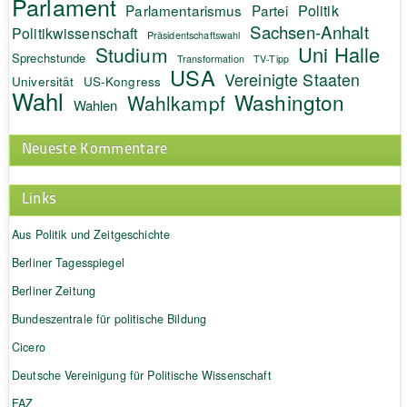
Parlament
Politik
Parlamentarismus
Partei
Sachsen-Anhalt
Politikwissenschaft
Präsidentschaftswahl
Uni Halle
Studium
Sprechstunde
Transformation
TV-Tipp
USA
Vereinigte Staaten
Universität
US-Kongress
Wahl
Washington
Wahlkampf
Wahlen
Neueste Kommentare
Links
Aus Politik und Zeitgeschichte
Berliner Tagesspiegel
Berliner Zeitung
Bundeszentrale für politische Bildung
Cicero
Deutsche Vereinigung für Politische Wissenschaft
FAZ