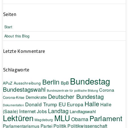
Seiten
Start
About this Blog
Letzte Kommentare
Schlagworte
Bundestag
Berlin
BpB
APuZ
Ausschreibung
Bundestagswahl
Corona
Bundeszentrale für politische Bildung
Deutscher Bundestag
Demokratie
Corona-Krise
Halle
EU
Donald Trump
Europa
Halle
Dokumentation
Landtag
Internet
(Saale)
Jobs
Landtagswahl
Lektüren
MLU
Parlament
Obama
Magdeburg
Politik
Parlamentarismus
Partei
Politikwissenschaft