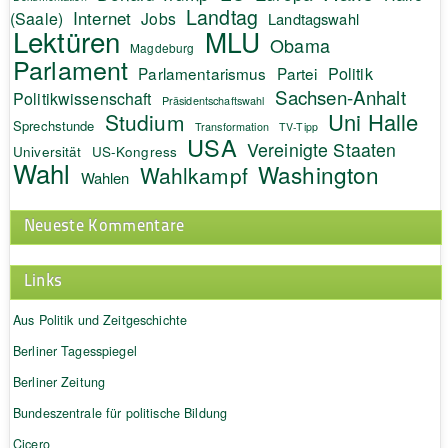
Landtag
Internet
(Saale)
Jobs
Landtagswahl
Lektüren
MLU
Obama
Magdeburg
Parlament
Politik
Parlamentarismus
Partei
Sachsen-Anhalt
Politikwissenschaft
Präsidentschaftswahl
Uni Halle
Studium
Sprechstunde
Transformation
TV-Tipp
USA
Vereinigte Staaten
Universität
US-Kongress
Wahl
Washington
Wahlkampf
Wahlen
Neueste Kommentare
Links
Aus Politik und Zeitgeschichte
Berliner Tagesspiegel
Berliner Zeitung
Bundeszentrale für politische Bildung
Cicero