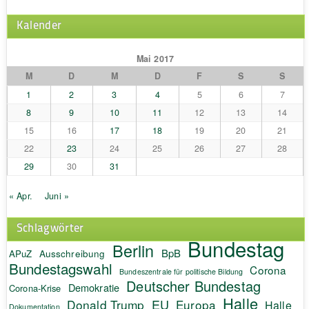
Kalender
Mai 2017
M
D
M
D
F
S
S
1
2
3
4
5
6
7
8
9
10
11
12
13
14
15
16
17
18
19
20
21
22
23
24
25
26
27
28
29
30
31
« Apr.
Juni »
Schlagwörter
Bundestag
Berlin
BpB
APuZ
Ausschreibung
Bundestagswahl
Corona
Bundeszentrale für politische Bildung
Deutscher Bundestag
Demokratie
Corona-Krise
Halle
EU
Donald Trump
Europa
Halle
Dokumentation