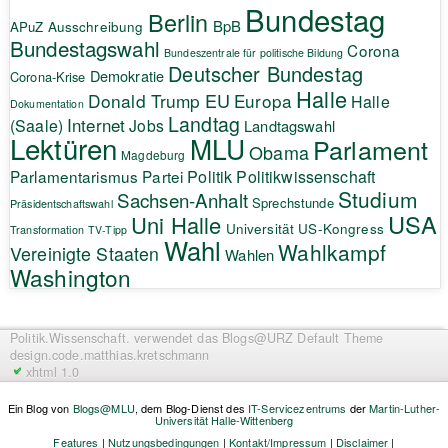
Bundestag
Berlin
BpB
APuZ
Ausschreibung
Bundestagswahl
Corona
Bundeszentrale für politische Bildung
Deutscher Bundestag
Demokratie
Corona-Krise
Halle
EU
Donald Trump
Europa
Halle
Dokumentation
Landtag
Internet
(Saale)
Jobs
Landtagswahl
Lektüren
MLU
Parlament
Obama
Magdeburg
Politik
Parlamentarismus
Partei
Politikwissenschaft
Studium
Sachsen-Anhalt
Sprechstunde
Präsidentschaftswahl
USA
Uni Halle
Universität
US-Kongress
Transformation
TV-Tipp
Wahl
Wahlkampf
Vereinigte Staaten
Wahlen
Washington
Politik.Wissenschaft.
verwendet das Blogs@URZ Default Theme
design.code.
matthias.kretschmann
xhtml 1.0
Ein Blog von
Blogs@MLU
, dem Blog-Dienst des
IT-Servicezentrums
der
Martin-Luther-
Universität Halle-Wittenberg
Features
|
Nutzungsbedingungen
|
Kontakt/Impressum
|
Disclaimer
|