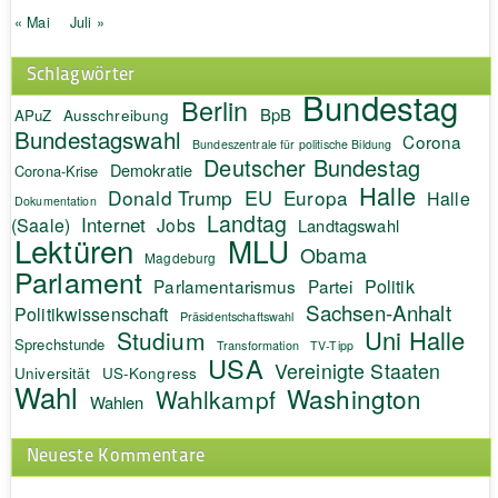
« Mai
Juli »
Schlagwörter
Bundestag
Berlin
BpB
APuZ
Ausschreibung
Bundestagswahl
Corona
Bundeszentrale für politische Bildung
Deutscher Bundestag
Demokratie
Corona-Krise
Halle
EU
Donald Trump
Europa
Halle
Dokumentation
Landtag
Internet
(Saale)
Jobs
Landtagswahl
Lektüren
MLU
Obama
Magdeburg
Parlament
Politik
Parlamentarismus
Partei
Sachsen-Anhalt
Politikwissenschaft
Präsidentschaftswahl
Uni Halle
Studium
Sprechstunde
Transformation
TV-Tipp
USA
Vereinigte Staaten
Universität
US-Kongress
Wahl
Washington
Wahlkampf
Wahlen
Neueste Kommentare