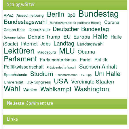
Schlagwörter
Bundestag
Berlin
BpB
APuZ
Ausschreibung
Bundestagswahl
Corona
Bundeszentrale für politische Bildung
Deutscher Bundestag
Demokratie
Corona-Krise
Halle
EU
Donald Trump
Europa
Halle
Dokumentation
Landtag
Internet
(Saale)
Jobs
Landtagswahl
Lektüren
MLU
Obama
Magdeburg
Parlament
Politik
Parlamentarismus
Partei
Sachsen-Anhalt
Politikwissenschaft
Präsidentschaftswahl
Uni Halle
Studium
Sprechstunde
Transformation
TV-Tipp
USA
Vereinigte Staaten
Universität
US-Kongress
Wahl
Washington
Wahlkampf
Wahlen
Neueste Kommentare
Links