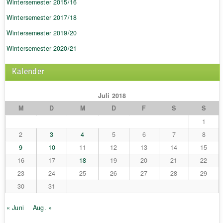
Wintersemester 2015/16
Wintersemester 2017/18
Wintersemester 2019/20
Wintersemester 2020/21
Kalender
Juli 2018
M
D
M
D
F
S
S
1
2
3
4
5
6
7
8
9
10
11
12
13
14
15
16
17
18
19
20
21
22
23
24
25
26
27
28
29
30
31
« Juni
Aug. »