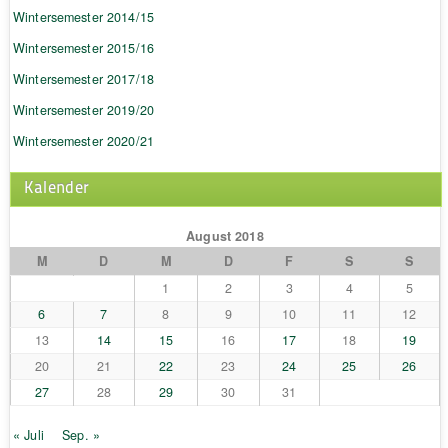
Wintersemester 2014/15
Wintersemester 2015/16
Wintersemester 2017/18
Wintersemester 2019/20
Wintersemester 2020/21
Kalender
August 2018
M
D
M
D
F
S
S
1
2
3
4
5
6
7
8
9
10
11
12
13
14
15
16
17
18
19
20
21
22
23
24
25
26
27
28
29
30
31
« Juli
Sep. »