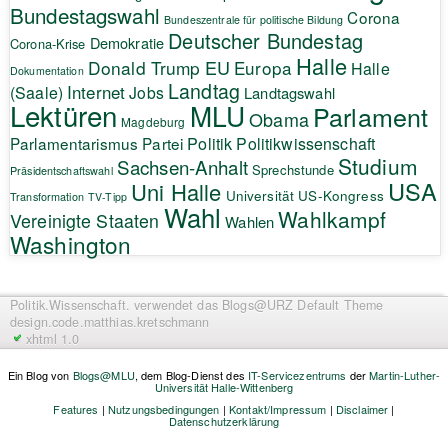
Bundestagswahl
Corona
Bundeszentrale für politische Bildung
Deutscher Bundestag
Demokratie
Corona-Krise
Halle
EU
Donald Trump
Europa
Halle
Dokumentation
Landtag
Internet
(Saale)
Jobs
Landtagswahl
Lektüren
MLU
Parlament
Obama
Magdeburg
Politik
Parlamentarismus
Partei
Politikwissenschaft
Studium
Sachsen-Anhalt
Sprechstunde
Präsidentschaftswahl
USA
Uni Halle
Universität
US-Kongress
Transformation
TV-Tipp
Wahl
Wahlkampf
Vereinigte Staaten
Wahlen
Washington
Politik.Wissenschaft.
verwendet das Blogs@URZ Default Theme
design.code.
matthias.kretschmann
xhtml 1.0
Ein Blog von
Blogs@MLU
, dem Blog-Dienst des
IT-Servicezentrums
der
Martin-Luther-
Universität Halle-Wittenberg
Features
|
Nutzungsbedingungen
|
Kontakt/Impressum
|
Disclaimer
|
Datenschutzerklärung