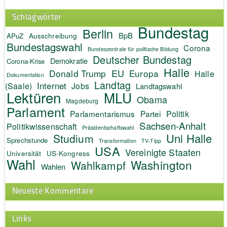
Schlagwörter
Bundestag
Berlin
BpB
APuZ
Ausschreibung
Bundestagswahl
Corona
Bundeszentrale für politische Bildung
Deutscher Bundestag
Demokratie
Corona-Krise
Halle
EU
Donald Trump
Europa
Halle
Dokumentation
Landtag
Internet
(Saale)
Jobs
Landtagswahl
Lektüren
MLU
Obama
Magdeburg
Parlament
Politik
Parlamentarismus
Partei
Sachsen-Anhalt
Politikwissenschaft
Präsidentschaftswahl
Uni Halle
Studium
Sprechstunde
Transformation
TV-Tipp
USA
Vereinigte Staaten
Universität
US-Kongress
Wahl
Washington
Wahlkampf
Wahlen
Neueste Kommentare
Links