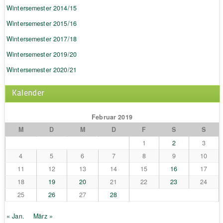
Wintersemester 2014/15
Wintersemester 2015/16
Wintersemester 2017/18
Wintersemester 2019/20
Wintersemester 2020/21
Kalender
Februar 2019
M
D
M
D
F
S
S
1
2
3
4
5
6
7
8
9
10
11
12
13
14
15
16
17
18
19
20
21
22
23
24
25
26
27
28
« Jan.
März »