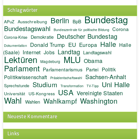
Schlagwörter
Bundestag
Berlin
BpB
APuZ
Ausschreibung
Bundestagswahl
Corona
Bundeszentrale für politische Bildung
Deutscher Bundestag
Demokratie
Corona-Krise
Halle
EU
Donald Trump
Europa
Halle
Dokumentation
Landtag
Internet
(Saale)
Jobs
Landtagswahl
Lektüren
MLU
Obama
Magdeburg
Parlament
Politik
Parlamentarismus
Partei
Sachsen-Anhalt
Politikwissenschaft
Präsidentschaftswahl
Uni Halle
Studium
Sprechstunde
Transformation
TV-Tipp
USA
Vereinigte Staaten
Universität
US-Kongress
Wahl
Washington
Wahlkampf
Wahlen
Neueste Kommentare
Links