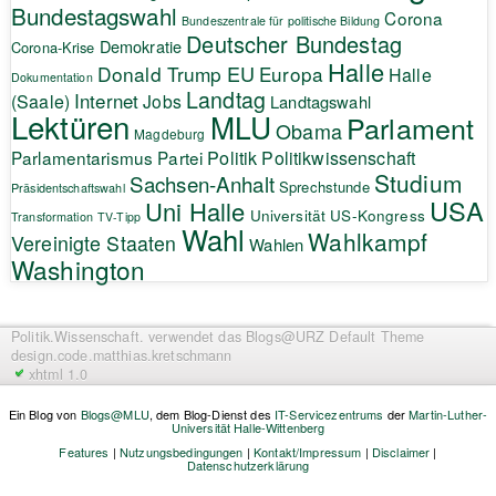
Bundestagswahl
Corona
Bundeszentrale für politische Bildung
Deutscher Bundestag
Demokratie
Corona-Krise
Halle
EU
Donald Trump
Europa
Halle
Dokumentation
Landtag
Internet
(Saale)
Jobs
Landtagswahl
Lektüren
MLU
Parlament
Obama
Magdeburg
Politik
Parlamentarismus
Partei
Politikwissenschaft
Studium
Sachsen-Anhalt
Sprechstunde
Präsidentschaftswahl
USA
Uni Halle
Universität
US-Kongress
Transformation
TV-Tipp
Wahl
Wahlkampf
Vereinigte Staaten
Wahlen
Washington
Politik.Wissenschaft.
verwendet das Blogs@URZ Default Theme
design.code.
matthias.kretschmann
xhtml 1.0
Ein Blog von
Blogs@MLU
, dem Blog-Dienst des
IT-Servicezentrums
der
Martin-Luther-
Universität Halle-Wittenberg
Features
|
Nutzungsbedingungen
|
Kontakt/Impressum
|
Disclaimer
|
Datenschutzerklärung