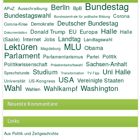
Bundestag
Berlin
BpB
APuZ
Ausschreibung
Bundestagswahl
Corona
Bundeszentrale für politische Bildung
Deutscher Bundestag
Demokratie
Corona-Krise
Halle
EU
Donald Trump
Europa
Halle
Dokumentation
Landtag
Internet
(Saale)
Jobs
Landtagswahl
Lektüren
MLU
Obama
Magdeburg
Parlament
Politik
Parlamentarismus
Partei
Sachsen-Anhalt
Politikwissenschaft
Präsidentschaftswahl
Uni Halle
Studium
Sprechstunde
Transformation
TV-Tipp
USA
Vereinigte Staaten
Universität
US-Kongress
Wahl
Washington
Wahlkampf
Wahlen
Neueste Kommentare
Links
Aus Politik und Zeitgeschichte