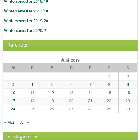
Wintersemester 2015/16
Wintersemester 2017/18
Wintersemester 2019/20
Wintersemester 2020/21
Kalender
Juni 2019
M
D
M
D
F
S
S
1
2
3
4
5
6
7
8
9
10
11
12
13
14
15
16
17
18
19
20
21
22
23
24
25
26
27
28
29
30
« Mai
Juli »
Schlagwörter