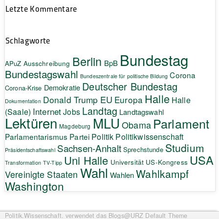
Letzte Kommentare
Schlagworte
Bundestag
Berlin
BpB
APuZ
Ausschreibung
Bundestagswahl
Corona
Bundeszentrale für politische Bildung
Deutscher Bundestag
Demokratie
Corona-Krise
Halle
EU
Donald Trump
Europa
Halle
Dokumentation
Landtag
Internet
(Saale)
Jobs
Landtagswahl
Lektüren
MLU
Parlament
Obama
Magdeburg
Politik
Parlamentarismus
Partei
Politikwissenschaft
Studium
Sachsen-Anhalt
Sprechstunde
Präsidentschaftswahl
USA
Uni Halle
Universität
US-Kongress
Transformation
TV-Tipp
Wahl
Wahlkampf
Vereinigte Staaten
Wahlen
Washington
Politik.Wissenschaft.
verwendet das Blogs@URZ Default Theme