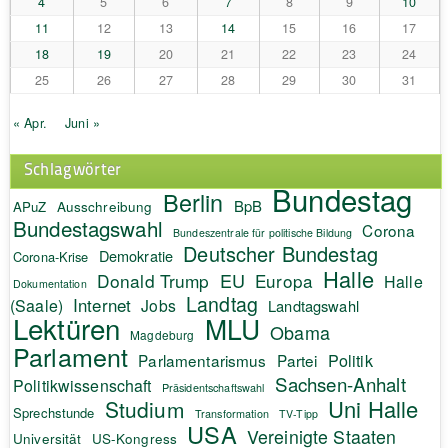
4
5
6
7
8
9
10
11
12
13
14
15
16
17
18
19
20
21
22
23
24
25
26
27
28
29
30
31
« Apr.
Juni »
Schlagwörter
Bundestag
Berlin
BpB
APuZ
Ausschreibung
Bundestagswahl
Corona
Bundeszentrale für politische Bildung
Deutscher Bundestag
Demokratie
Corona-Krise
Halle
EU
Donald Trump
Europa
Halle
Dokumentation
Landtag
Internet
(Saale)
Jobs
Landtagswahl
Lektüren
MLU
Obama
Magdeburg
Parlament
Politik
Parlamentarismus
Partei
Sachsen-Anhalt
Politikwissenschaft
Präsidentschaftswahl
Uni Halle
Studium
Sprechstunde
Transformation
TV-Tipp
USA
Vereinigte Staaten
Universität
US-Kongress