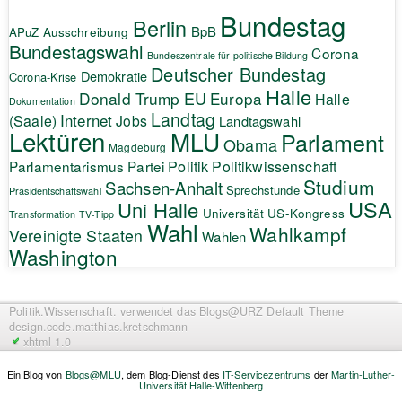
Bundestag
Berlin
BpB
APuZ
Ausschreibung
Bundestagswahl
Corona
Bundeszentrale für politische Bildung
Deutscher Bundestag
Demokratie
Corona-Krise
Halle
EU
Donald Trump
Europa
Halle
Dokumentation
Landtag
Internet
(Saale)
Jobs
Landtagswahl
Lektüren
MLU
Parlament
Obama
Magdeburg
Politik
Parlamentarismus
Partei
Politikwissenschaft
Studium
Sachsen-Anhalt
Sprechstunde
Präsidentschaftswahl
USA
Uni Halle
Universität
US-Kongress
Transformation
TV-Tipp
Wahl
Wahlkampf
Vereinigte Staaten
Wahlen
Washington
Politik.Wissenschaft.
verwendet das Blogs@URZ Default Theme
design.code.
matthias.kretschmann
xhtml 1.0
Ein Blog von
Blogs@MLU
, dem Blog-Dienst des
IT-Servicezentrums
der
Martin-Luther-
Universität Halle-Wittenberg