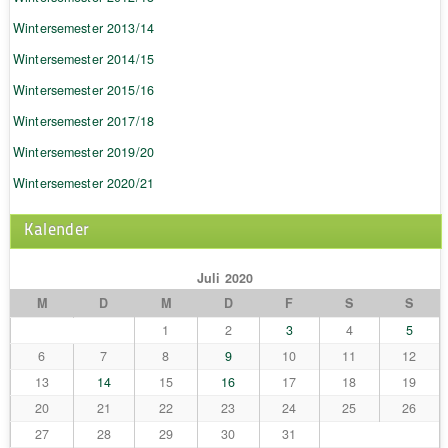
Wintersemester 2013/14
Wintersemester 2014/15
Wintersemester 2015/16
Wintersemester 2017/18
Wintersemester 2019/20
Wintersemester 2020/21
Kalender
Juli 2020
M
D
M
D
F
S
S
1
2
3
4
5
6
7
8
9
10
11
12
13
14
15
16
17
18
19
20
21
22
23
24
25
26
27
28
29
30
31