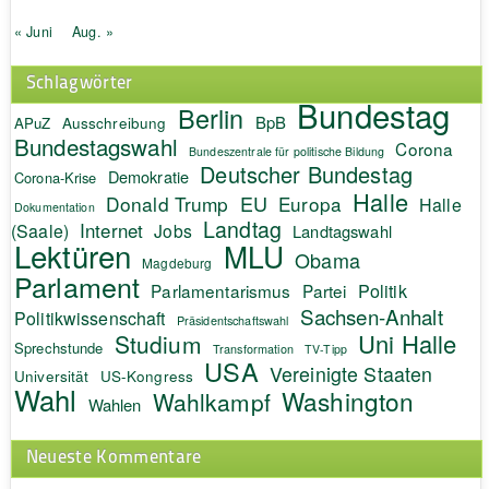
« Juni
Aug. »
Schlagwörter
Bundestag
Berlin
BpB
APuZ
Ausschreibung
Bundestagswahl
Corona
Bundeszentrale für politische Bildung
Deutscher Bundestag
Demokratie
Corona-Krise
Halle
EU
Donald Trump
Europa
Halle
Dokumentation
Landtag
Internet
(Saale)
Jobs
Landtagswahl
Lektüren
MLU
Obama
Magdeburg
Parlament
Politik
Parlamentarismus
Partei
Sachsen-Anhalt
Politikwissenschaft
Präsidentschaftswahl
Uni Halle
Studium
Sprechstunde
Transformation
TV-Tipp
USA
Vereinigte Staaten
Universität
US-Kongress
Wahl
Washington
Wahlkampf
Wahlen
Neueste Kommentare