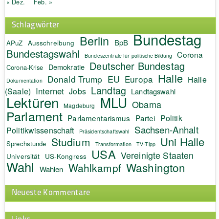
« Dez.
Feb. »
Schlagwörter
Bundestag
Berlin
BpB
APuZ
Ausschreibung
Bundestagswahl
Corona
Bundeszentrale für politische Bildung
Deutscher Bundestag
Demokratie
Corona-Krise
Halle
EU
Donald Trump
Europa
Halle
Dokumentation
Landtag
Internet
(Saale)
Jobs
Landtagswahl
Lektüren
MLU
Obama
Magdeburg
Parlament
Politik
Parlamentarismus
Partei
Sachsen-Anhalt
Politikwissenschaft
Präsidentschaftswahl
Uni Halle
Studium
Sprechstunde
Transformation
TV-Tipp
USA
Vereinigte Staaten
Universität
US-Kongress
Wahl
Washington
Wahlkampf
Wahlen
Neueste Kommentare
Links