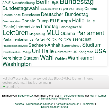
Bundestag
Berlin
BpB
APuZ
Ausschreibung
Bundestagswahl
Corona
Bundeszentrale für politische Bildung
Deutscher Bundestag
Demokratie
Corona-Krise
Halle
EU
Donald Trump
Europa
Halle
Dokumentation
Landtag
Internet
(Saale)
Jobs
Landtagswahl
Lektüren
MLU
Parlament
Obama
Magdeburg
Politik
Parlamentarismus
Partei
Politikwissenschaft
Studium
Sachsen-Anhalt
Sprechstunde
Präsidentschaftswahl
USA
Uni Halle
Universität
US-Kongress
Transformation
TV-Tipp
Wahl
Wahlkampf
Vereinigte Staaten
Wahlen
Washington
Politik.Wissenschaft.
verwendet das Blogs@URZ Default Theme
design.code.
matthias.kretschmann
xhtml 1.0
Ein Blog von
Blogs@MLU
, dem Blog-Dienst des
IT-Servicezentrums
der
Martin-Luther-
Universität Halle-Wittenberg
Features
|
Nutzungsbedingungen
|
Kontakt/Impressum
|
Disclaimer
|
Datenschutzerklärung