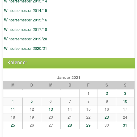
Wintersemester 2013/14
Wintersemester 2014/15
Wintersemester 2015/16
Wintersemester 2017/18
Wintersemester 2019/20
Wintersemester 2020/21
Kalender
Januar 2021
M
D
M
D
F
S
S
1
2
3
4
5
6
7
8
9
10
11
12
13
14
15
16
17
18
19
20
21
22
23
24
25
26
27
28
29
30
31