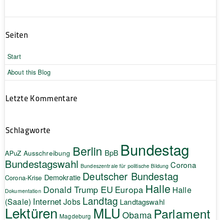
Seiten
Start
About this Blog
Letzte Kommentare
Schlagworte
Bundestag
Berlin
BpB
APuZ
Ausschreibung
Bundestagswahl
Corona
Bundeszentrale für politische Bildung
Deutscher Bundestag
Demokratie
Corona-Krise
Halle
EU
Donald Trump
Europa
Halle
Dokumentation
Landtag
Internet
(Saale)
Jobs
Landtagswahl
Lektüren
MLU
Parlament
Obama
Magdeburg