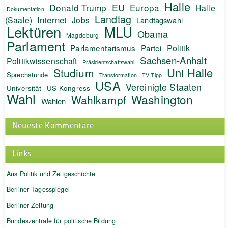
Halle
EU
Donald Trump
Europa
Halle
Dokumentation
Landtag
Internet
(Saale)
Jobs
Landtagswahl
Lektüren
MLU
Obama
Magdeburg
Parlament
Politik
Parlamentarismus
Partei
Sachsen-Anhalt
Politikwissenschaft
Präsidentschaftswahl
Uni Halle
Studium
Sprechstunde
Transformation
TV-Tipp
USA
Vereinigte Staaten
Universität
US-Kongress
Wahl
Washington
Wahlkampf
Wahlen
Neueste Kommentare
Links
Aus Politik und Zeitgeschichte
Berliner Tagesspiegel
Berliner Zeitung
Bundeszentrale für politische Bildung