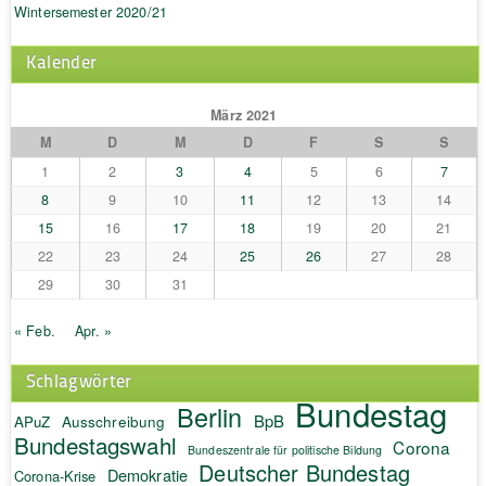
Wintersemester 2020/21
Kalender
März 2021
M
D
M
D
F
S
S
1
2
3
4
5
6
7
8
9
10
11
12
13
14
15
16
17
18
19
20
21
22
23
24
25
26
27
28
29
30
31
« Feb.
Apr. »
Schlagwörter
Bundestag
Berlin
BpB
APuZ
Ausschreibung
Bundestagswahl
Corona
Bundeszentrale für politische Bildung
Deutscher Bundestag
Demokratie
Corona-Krise