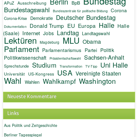
Bundestag
Berlin
BpB
APuZ
Ausschreibung
Bundestagswahl
Corona
Bundeszentrale für politische Bildung
Deutscher Bundestag
Demokratie
Corona-Krise
Halle
EU
Donald Trump
Europa
Halle
Dokumentation
Landtag
Internet
(Saale)
Jobs
Landtagswahl
Lektüren
MLU
Obama
Magdeburg
Parlament
Politik
Parlamentarismus
Partei
Sachsen-Anhalt
Politikwissenschaft
Präsidentschaftswahl
Uni Halle
Studium
Sprechstunde
Transformation
TV-Tipp
USA
Vereinigte Staaten
Universität
US-Kongress
Wahl
Washington
Wahlkampf
Wahlen
Neueste Kommentare
Links
Aus Politik und Zeitgeschichte
Berliner Tagesspiegel