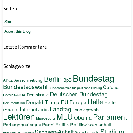
Seiten
Start
About this Blog
Letzte Kommentare
Schlagworte
Bundestag
Berlin
BpB
APuZ
Ausschreibung
Bundestagswahl
Corona
Bundeszentrale für politische Bildung
Deutscher Bundestag
Demokratie
Corona-Krise
Halle
EU
Donald Trump
Europa
Halle
Dokumentation
Landtag
Internet
(Saale)
Jobs
Landtagswahl
Lektüren
MLU
Parlament
Obama
Magdeburg
Politik
Parlamentarismus
Partei
Politikwissenschaft
Studium
Sachsen-Anhalt
Sprechstunde
Präsidentschaftswahl