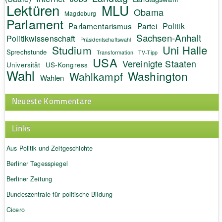
Lektüren
MLU
Obama
Magdeburg
Parlament
Politik
Parlamentarismus
Partei
Sachsen-Anhalt
Politikwissenschaft
Präsidentschaftswahl
Uni Halle
Studium
Sprechstunde
Transformation
TV-Tipp
USA
Vereinigte Staaten
Universität
US-Kongress
Wahl
Washington
Wahlkampf
Wahlen
Neueste Kommentare
Links
Aus Politik und Zeitgeschichte
Berliner Tagesspiegel
Berliner Zeitung
Bundeszentrale für politische Bildung
Cicero