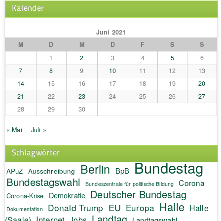
Kalender
Juni 2021
M
D
M
D
F
S
S
1
2
3
4
5
6
7
8
9
10
11
12
13
14
15
16
17
18
19
20
21
22
23
24
25
26
27
28
29
30
« Mai
Juli »
Schlagwörter
Bundestag
Berlin
BpB
APuZ
Ausschreibung
Bundestagswahl
Corona
Bundeszentrale für politische Bildung
Deutscher Bundestag
Demokratie
Corona-Krise
Halle
EU
Donald Trump
Europa
Halle
Dokumentation
Landtag
Internet
(Saale)
Jobs
Landtagswahl