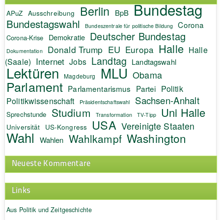
Bundestag
Berlin
BpB
APuZ
Ausschreibung
Bundestagswahl
Corona
Bundeszentrale für politische Bildung
Deutscher Bundestag
Demokratie
Corona-Krise
Halle
EU
Donald Trump
Europa
Halle
Dokumentation
Landtag
Internet
(Saale)
Jobs
Landtagswahl
Lektüren
MLU
Obama
Magdeburg
Parlament
Politik
Parlamentarismus
Partei
Sachsen-Anhalt
Politikwissenschaft
Präsidentschaftswahl
Uni Halle
Studium
Sprechstunde
Transformation
TV-Tipp
USA
Vereinigte Staaten
Universität
US-Kongress
Wahl
Washington
Wahlkampf
Wahlen
Neueste Kommentare
Links
Aus Politik und Zeitgeschichte