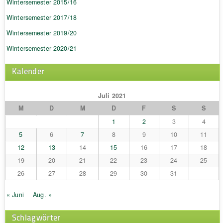
Wintersemester 2015/16
Wintersemester 2017/18
Wintersemester 2019/20
Wintersemester 2020/21
Kalender
Juli 2021
M
D
M
D
F
S
S
1
2
3
4
5
6
7
8
9
10
11
12
13
14
15
16
17
18
19
20
21
22
23
24
25
26
27
28
29
30
31
« Juni
Aug. »
Schlagwörter