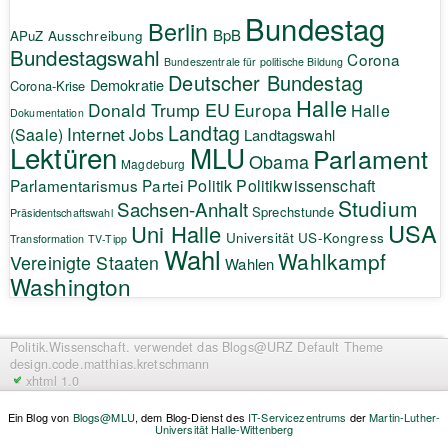
Bundestag
Berlin
BpB
APuZ
Ausschreibung
Bundestagswahl
Corona
Bundeszentrale für politische Bildung
Deutscher Bundestag
Demokratie
Corona-Krise
Halle
EU
Donald Trump
Europa
Halle
Dokumentation
Landtag
Internet
(Saale)
Jobs
Landtagswahl
Lektüren
MLU
Parlament
Obama
Magdeburg
Politik
Parlamentarismus
Partei
Politikwissenschaft
Studium
Sachsen-Anhalt
Sprechstunde
Präsidentschaftswahl
USA
Uni Halle
Universität
US-Kongress
Transformation
TV-Tipp
Wahl
Wahlkampf
Vereinigte Staaten
Wahlen
Washington
Politik.Wissenschaft.
verwendet das Blogs@URZ Default Theme
design.code.
matthias.kretschmann
xhtml 1.0
Ein Blog von
Blogs@MLU
, dem Blog-Dienst des
IT-Servicezentrums
der
Martin-Luther-
Universität Halle-Wittenberg