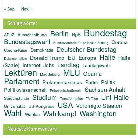
« Sep.
Nov. »
Schlagwörter
Bundestag
Berlin
BpB
APuZ
Ausschreibung
Bundestagswahl
Corona
Bundeszentrale für politische Bildung
Deutscher Bundestag
Demokratie
Corona-Krise
Halle
EU
Donald Trump
Europa
Halle
Dokumentation
Landtag
Internet
(Saale)
Jobs
Landtagswahl
Lektüren
MLU
Obama
Magdeburg
Parlament
Politik
Parlamentarismus
Partei
Sachsen-Anhalt
Politikwissenschaft
Präsidentschaftswahl
Uni Halle
Studium
Sprechstunde
Transformation
TV-Tipp
USA
Vereinigte Staaten
Universität
US-Kongress
Wahl
Washington
Wahlkampf
Wahlen
Neueste Kommentare