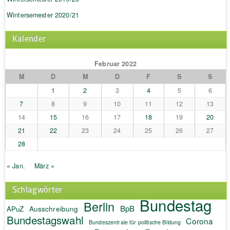
Wintersemester 2020/21
Kalender
Februar 2022
M
D
M
D
F
S
S
1
2
3
4
5
6
7
8
9
10
11
12
13
14
15
16
17
18
19
20
21
22
23
24
25
26
27
28
« Jan.
März »
Schlagwörter
Bundestag
Berlin
BpB
APuZ
Ausschreibung
Bundestagswahl
Corona
Bundeszentrale für politische Bildung