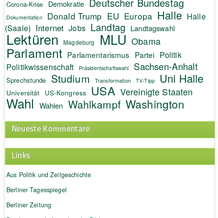
Deutscher Bundestag
Demokratie
Corona-Krise
Halle
EU
Donald Trump
Europa
Halle
Dokumentation
Landtag
Internet
(Saale)
Jobs
Landtagswahl
Lektüren
MLU
Obama
Magdeburg
Parlament
Politik
Parlamentarismus
Partei
Sachsen-Anhalt
Politikwissenschaft
Präsidentschaftswahl
Uni Halle
Studium
Sprechstunde
Transformation
TV-Tipp
USA
Vereinigte Staaten
Universität
US-Kongress
Wahl
Washington
Wahlkampf
Wahlen
Neueste Kommentare
Links
Aus Politik und Zeitgeschichte
Berliner Tagesspiegel
Berliner Zeitung