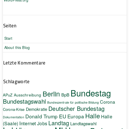
Seiten
Start
About this Blog
Letzte Kommentare
Schlagworte
Bundestag
Berlin
BpB
APuZ
Ausschreibung
Bundestagswahl
Corona
Bundeszentrale für politische Bildung
Deutscher Bundestag
Demokratie
Corona-Krise
Halle
EU
Donald Trump
Europa
Halle
Dokumentation
Landtag
Internet
(Saale)
Jobs
Landtagswahl