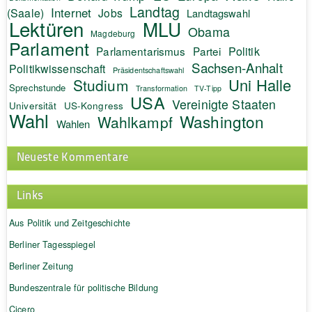
Landtag
Internet
(Saale)
Jobs
Landtagswahl
Lektüren
MLU
Obama
Magdeburg
Parlament
Politik
Parlamentarismus
Partei
Sachsen-Anhalt
Politikwissenschaft
Präsidentschaftswahl
Uni Halle
Studium
Sprechstunde
Transformation
TV-Tipp
USA
Vereinigte Staaten
Universität
US-Kongress
Wahl
Washington
Wahlkampf
Wahlen
Neueste Kommentare
Links
Aus Politik und Zeitgeschichte
Berliner Tagesspiegel
Berliner Zeitung
Bundeszentrale für politische Bildung
Cicero