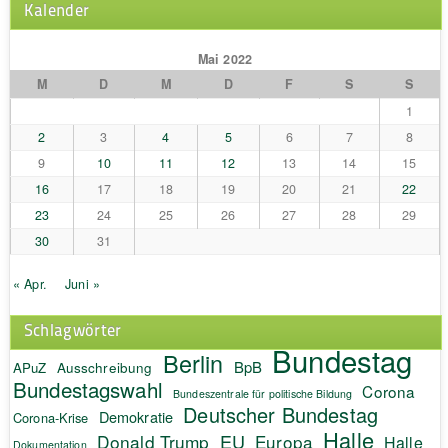
Kalender
Mai 2022
M
D
M
D
F
S
S
1
2
3
4
5
6
7
8
9
10
11
12
13
14
15
16
17
18
19
20
21
22
23
24
25
26
27
28
29
30
31
« Apr.
Juni »
Schlagwörter
Bundestag
Berlin
BpB
APuZ
Ausschreibung
Bundestagswahl
Corona
Bundeszentrale für politische Bildung
Deutscher Bundestag
Demokratie
Corona-Krise
Halle
EU
Donald Trump
Europa
Halle
Dokumentation