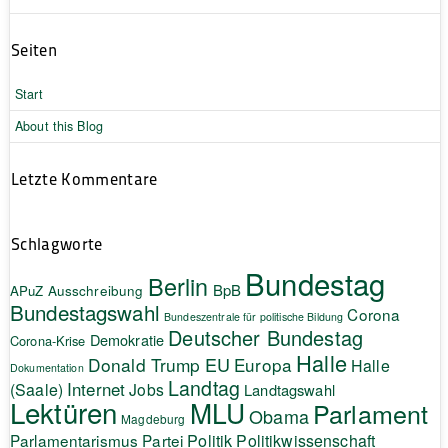
Seiten
Start
About this Blog
Letzte Kommentare
Schlagworte
Bundestag
Berlin
BpB
APuZ
Ausschreibung
Bundestagswahl
Corona
Bundeszentrale für politische Bildung
Deutscher Bundestag
Demokratie
Corona-Krise
Halle
EU
Donald Trump
Europa
Halle
Dokumentation
Landtag
Internet
(Saale)
Jobs
Landtagswahl
Lektüren
MLU
Parlament
Obama
Magdeburg
Politik
Parlamentarismus
Partei
Politikwissenschaft