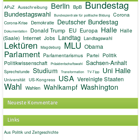
Bundestag
Berlin
BpB
APuZ
Ausschreibung
Bundestagswahl
Corona
Bundeszentrale für politische Bildung
Deutscher Bundestag
Demokratie
Corona-Krise
Halle
EU
Donald Trump
Europa
Halle
Dokumentation
Landtag
Internet
(Saale)
Jobs
Landtagswahl
Lektüren
MLU
Obama
Magdeburg
Parlament
Politik
Parlamentarismus
Partei
Sachsen-Anhalt
Politikwissenschaft
Präsidentschaftswahl
Uni Halle
Studium
Sprechstunde
Transformation
TV-Tipp
USA
Vereinigte Staaten
Universität
US-Kongress
Wahl
Washington
Wahlkampf
Wahlen
Neueste Kommentare
Links
Aus Politik und Zeitgeschichte