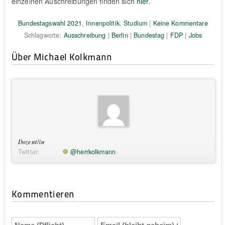
einzelnen Auschreibungen finden sich
hier
.
Bundestagswahl 2021
,
Innenpolitik
,
Studium
|
Keine Kommentare
Schlagworte:
Ausschreibung
|
Berlin
|
Bundestag
|
FDP
|
Jobs
Über Michael Kolkmann
Dozent/in
Twitter:
@herrkolkmann
Kommentieren
Name
Email