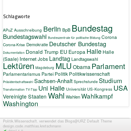
Schlagworte
Bundestag
Berlin
BpB
APuZ
Ausschreibung
Bundestagswahl
Corona
Bundeszentrale für politische Bildung
Deutscher Bundestag
Demokratie
Corona-Krise
Halle
EU
Donald Trump
Europa
Halle
Dokumentation
Landtag
Internet
(Saale)
Jobs
Landtagswahl
Lektüren
MLU
Parlament
Obama
Magdeburg
Politik
Parlamentarismus
Partei
Politikwissenschaft
Studium
Sachsen-Anhalt
Sprechstunde
Präsidentschaftswahl
USA
Uni Halle
Universität
US-Kongress
Transformation
TV-Tipp
Wahl
Wahlkampf
Vereinigte Staaten
Wahlen
Washington
Politik.Wissenschaft.
verwendet das Blogs@URZ Default Theme
design.code.
matthias.kretschmann
xhtml 1.0