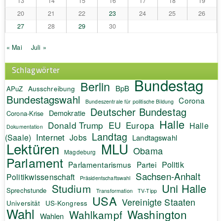
13
14
15
16
17
18
19
20
21
22
23
24
25
26
27
28
29
30
« Mai
Juli »
Schlagwörter
Bundestag
Berlin
BpB
APuZ
Ausschreibung
Bundestagswahl
Corona
Bundeszentrale für politische Bildung
Deutscher Bundestag
Demokratie
Corona-Krise
Halle
EU
Donald Trump
Europa
Halle
Dokumentation
Landtag
Internet
(Saale)
Jobs
Landtagswahl
Lektüren
MLU
Obama
Magdeburg
Parlament
Politik
Parlamentarismus
Partei
Sachsen-Anhalt
Politikwissenschaft
Präsidentschaftswahl
Uni Halle
Studium
Sprechstunde
Transformation
TV-Tipp
USA
Vereinigte Staaten
Universität
US-Kongress
Wahl
Washington
Wahlkampf
Wahlen