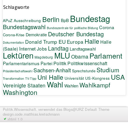
Schlagworte
Bundestag
Berlin
BpB
APuZ
Ausschreibung
Bundestagswahl
Corona
Bundeszentrale für politische Bildung
Deutscher Bundestag
Demokratie
Corona-Krise
Halle
EU
Donald Trump
Europa
Halle
Dokumentation
Landtag
Internet
(Saale)
Jobs
Landtagswahl
Lektüren
MLU
Parlament
Obama
Magdeburg
Politik
Parlamentarismus
Partei
Politikwissenschaft
Studium
Sachsen-Anhalt
Sprechstunde
Präsidentschaftswahl
USA
Uni Halle
Universität
US-Kongress
Transformation
TV-Tipp
Wahl
Wahlkampf
Vereinigte Staaten
Wahlen
Washington
Politik.Wissenschaft.
verwendet das Blogs@URZ Default Theme
design.code.
matthias.kretschmann
xhtml 1.0