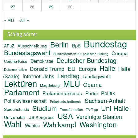
27
28
29
30
« Mai
Juli »
Schlagwörter
Bundestag
Berlin
BpB
APuZ
Ausschreibung
Bundestagswahl
Corona
Bundeszentrale für politische Bildung
Deutscher Bundestag
Demokratie
Corona-Krise
Halle
EU
Donald Trump
Europa
Halle
Dokumentation
Landtag
Internet
(Saale)
Jobs
Landtagswahl
Lektüren
MLU
Obama
Magdeburg
Parlament
Politik
Parlamentarismus
Partei
Sachsen-Anhalt
Politikwissenschaft
Präsidentschaftswahl
Uni Halle
Studium
Sprechstunde
Transformation
TV-Tipp
USA
Vereinigte Staaten
Universität
US-Kongress
Wahl
Washington
Wahlkampf
Wahlen