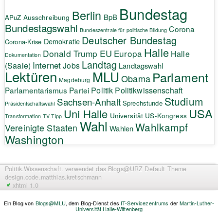
Bundestag
Berlin
BpB
APuZ
Ausschreibung
Bundestagswahl
Corona
Bundeszentrale für politische Bildung
Deutscher Bundestag
Demokratie
Corona-Krise
Halle
EU
Donald Trump
Europa
Halle
Dokumentation
Landtag
Internet
(Saale)
Jobs
Landtagswahl
Lektüren
MLU
Parlament
Obama
Magdeburg
Politik
Parlamentarismus
Partei
Politikwissenschaft
Studium
Sachsen-Anhalt
Sprechstunde
Präsidentschaftswahl
USA
Uni Halle
Universität
US-Kongress
Transformation
TV-Tipp
Wahl
Wahlkampf
Vereinigte Staaten
Wahlen
Washington
Politik.Wissenschaft.
verwendet das Blogs@URZ Default Theme
design.code.
matthias.kretschmann
xhtml 1.0
Ein Blog von
Blogs@MLU
, dem Blog-Dienst des
IT-Servicezentrums
der
Martin-Luther-
Universität Halle-Wittenberg