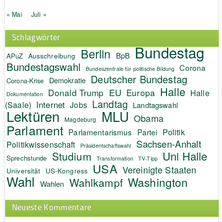
« Mai
Juli »
Schlagwörter
Bundestag
Berlin
BpB
APuZ
Ausschreibung
Bundestagswahl
Corona
Bundeszentrale für politische Bildung
Deutscher Bundestag
Demokratie
Corona-Krise
Halle
EU
Donald Trump
Europa
Halle
Dokumentation
Landtag
Internet
(Saale)
Jobs
Landtagswahl
Lektüren
MLU
Obama
Magdeburg
Parlament
Politik
Parlamentarismus
Partei
Sachsen-Anhalt
Politikwissenschaft
Präsidentschaftswahl
Uni Halle
Studium
Sprechstunde
Transformation
TV-Tipp
USA
Vereinigte Staaten
Universität
US-Kongress
Wahl
Washington
Wahlkampf
Wahlen
Neueste Kommentare