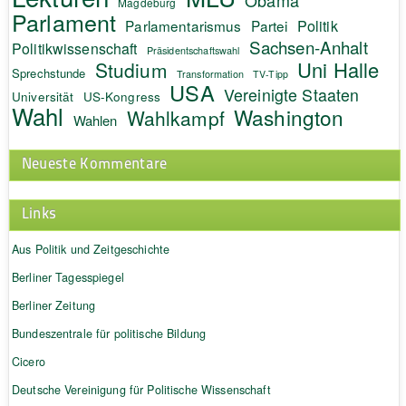
Magdeburg
Parlament
Politik
Parlamentarismus
Partei
Sachsen-Anhalt
Politikwissenschaft
Präsidentschaftswahl
Uni Halle
Studium
Sprechstunde
Transformation
TV-Tipp
USA
Vereinigte Staaten
Universität
US-Kongress
Wahl
Washington
Wahlkampf
Wahlen
Neueste Kommentare
Links
Aus Politik und Zeitgeschichte
Berliner Tagesspiegel
Berliner Zeitung
Bundeszentrale für politische Bildung
Cicero
Deutsche Vereinigung für Politische Wissenschaft