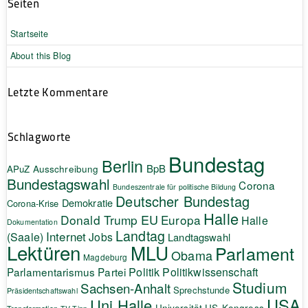
Seiten
Startseite
About this Blog
Letzte Kommentare
Schlagworte
Bundestag
Berlin
BpB
APuZ
Ausschreibung
Bundestagswahl
Corona
Bundeszentrale für politische Bildung
Deutscher Bundestag
Demokratie
Corona-Krise
Halle
EU
Donald Trump
Europa
Halle
Dokumentation
Landtag
Internet
(Saale)
Jobs
Landtagswahl
Lektüren
MLU
Parlament
Obama
Magdeburg
Politik
Parlamentarismus
Partei
Politikwissenschaft
Studium
Sachsen-Anhalt
Sprechstunde
Präsidentschaftswahl
USA
Uni Halle
Universität
US-Kongress