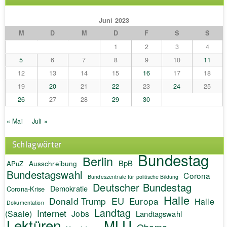
Juni 2023
M
D
M
D
F
S
S
1
2
3
4
5
6
7
8
9
10
11
12
13
14
15
16
17
18
19
20
21
22
23
24
25
26
27
28
29
30
« Mai
Juli »
Schlagwörter
Bundestag
Berlin
BpB
APuZ
Ausschreibung
Bundestagswahl
Corona
Bundeszentrale für politische Bildung
Deutscher Bundestag
Demokratie
Corona-Krise
Halle
EU
Donald Trump
Europa
Halle
Dokumentation
Landtag
Internet
(Saale)
Jobs
Landtagswahl
Lektüren
MLU
Obama