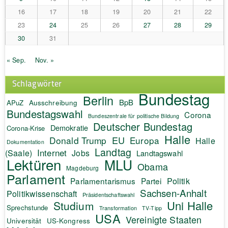
16
17
18
19
20
21
22
23
24
25
26
27
28
29
30
31
« Sep.
Nov. »
Schlagwörter
Bundestag
Berlin
BpB
APuZ
Ausschreibung
Bundestagswahl
Corona
Bundeszentrale für politische Bildung
Deutscher Bundestag
Demokratie
Corona-Krise
Halle
EU
Donald Trump
Europa
Halle
Dokumentation
Landtag
Internet
(Saale)
Jobs
Landtagswahl
Lektüren
MLU
Obama
Magdeburg
Parlament
Politik
Parlamentarismus
Partei
Sachsen-Anhalt
Politikwissenschaft
Präsidentschaftswahl
Uni Halle
Studium
Sprechstunde
Transformation
TV-Tipp
USA
Vereinigte Staaten
Universität
US-Kongress