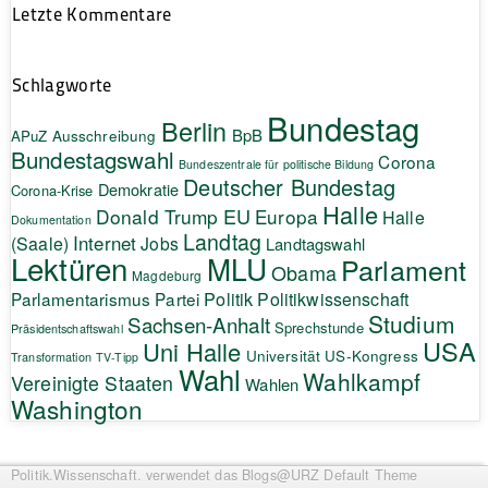
Letzte Kommentare
Schlagworte
Bundestag
Berlin
BpB
APuZ
Ausschreibung
Bundestagswahl
Corona
Bundeszentrale für politische Bildung
Deutscher Bundestag
Demokratie
Corona-Krise
Halle
EU
Donald Trump
Europa
Halle
Dokumentation
Landtag
Internet
(Saale)
Jobs
Landtagswahl
Lektüren
MLU
Parlament
Obama
Magdeburg
Politik
Parlamentarismus
Partei
Politikwissenschaft
Studium
Sachsen-Anhalt
Sprechstunde
Präsidentschaftswahl
USA
Uni Halle
Universität
US-Kongress
Transformation
TV-Tipp
Wahl
Wahlkampf
Vereinigte Staaten
Wahlen
Washington
Politik.Wissenschaft.
verwendet das Blogs@URZ Default Theme